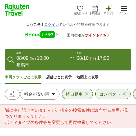
お気に入り
予約確認
ログイン
メニュー
出発
返却
08/09
10:00
〜
08/10
17:00
(
日
)
(
月
)
那覇市
車両クラスごとに表示
店舗ごとに表示
地図上に表示
軽自動車
コンパクト
誠に申し訳ございませんが、指定の検索条件に該当する車両が見
つかりませんでした。
ボディタイプの条件等を変更して再度検索してください。