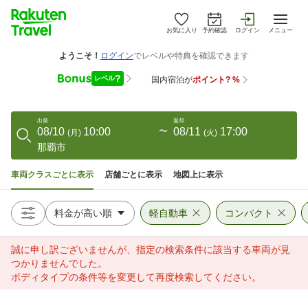
お気に入り
予約確認
ログイン
メニュー
出発
返却
08/10
10:00
〜
08/11
17:00
(
月
)
(
火
)
那覇市
車両クラスごとに表示
店舗ごとに表示
地図上に表示
軽自動車
コンパクト
誠に申し訳ございませんが、指定の検索条件に該当する車両が見
つかりませんでした。
ボディタイプの条件等を変更して再度検索してください。