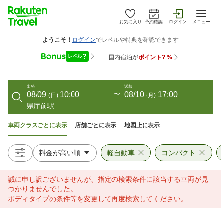
お気に入り
予約確認
ログイン
メニュー
出発
返却
08/09
10:00
〜
08/10
17:00
(
日
)
(
月
)
県庁前駅
車両クラスごとに表示
店舗ごとに表示
地図上に表示
軽自動車
コンパクト
誠に申し訳ございませんが、指定の検索条件に該当する車両が見
つかりませんでした。
ボディタイプの条件等を変更して再度検索してください。