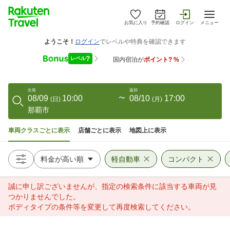
お気に入り
予約確認
ログイン
メニュー
出発
返却
08/09
10:00
〜
08/10
17:00
(
日
)
(
月
)
那覇市
車両クラスごとに表示
店舗ごとに表示
地図上に表示
軽自動車
コンパクト
誠に申し訳ございませんが、指定の検索条件に該当する車両が見
つかりませんでした。
ボディタイプの条件等を変更して再度検索してください。