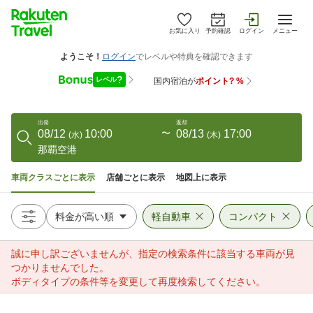
お気に入り
予約確認
ログイン
メニュー
出発
返却
08/12
10:00
〜
08/13
17:00
(
水
)
(
木
)
那覇空港
車両クラスごとに表示
店舗ごとに表示
地図上に表示
軽自動車
コンパクト
誠に申し訳ございませんが、指定の検索条件に該当する車両が見
つかりませんでした。
ボディタイプの条件等を変更して再度検索してください。