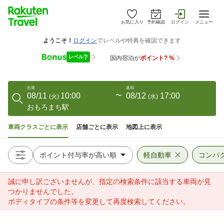
お気に入り
予約確認
ログイン
メニュー
出発
返却
08/11
10:00
〜
08/12
17:00
(
火
)
(
水
)
おもろまち駅
車両クラスごとに表示
店舗ごとに表示
地図上に表示
軽自動車
コンパ
誠に申し訳ございませんが、指定の検索条件に該当する車両が見
つかりませんでした。
ボディタイプの条件等を変更して再度検索してください。