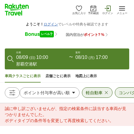
お気に入り
予約確認
ログイン
メニュー
出発
返却
08/09
10:00
〜
08/10
17:00
(
日
)
(
月
)
那覇空港駅
車両クラスごとに表示
店舗ごとに表示
地図上に表示
軽自動車
コンパ
誠に申し訳ございませんが、指定の検索条件に該当する車両が見
つかりませんでした。
ボディタイプの条件等を変更して再度検索してください。