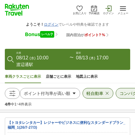
お気に入り
予約確認
ログイン
メニュー
出発
返却
08/12
10:00
〜
08/13
17:00
(
水
)
(
木
)
渡辺通駅
車両クラスごとに表示
店舗ごとに表示
地図上に表示
軽自動車
コンパ
4
件
中
1
~
4
件表示
【トヨタレンタカー】レジャーやビジネスに便利なスタンダードプラン_
福岡_1(26/7-27/3)