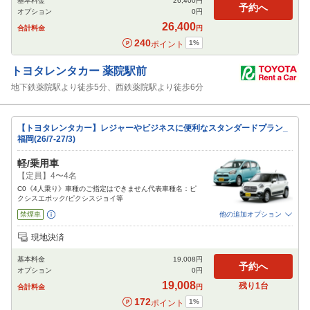
基本料金
26,400
円
カーナビ
ETC
予約へ
オプション
0
円
閉じる
26,400
合計料金
円
240
1
%
ポイント
トヨタレンタカー
薬院駅前
地下鉄薬院駅より徒歩5分、西鉄薬院駅より徒歩6分
【トヨタレンタカー】レジャーやビジネスに便利なスタンダードプラン_
福岡(26/7-27/3)
軽/乗用車
【定員】4〜4名
C0《4人乗り》車種のご指定はできません代表車種名：ピ
クシスエポック/ピクシスジョイ等
禁煙車
他の追加オプション
追加可能オプション
（次画面で選択ができます）
現地決済
免責補償
特別サポート
チャイルドシート
ジュニアシート
ベビーシート
基本料金
19,008
円
カーナビ
ETC
予約へ
オプション
0
円
閉じる
19,008
残り
1
台
合計料金
円
172
1
%
ポイント