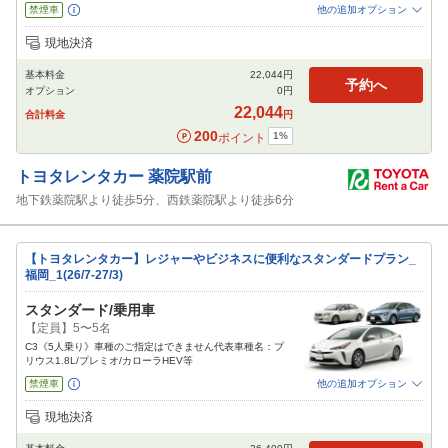
禁煙車
他の追加オプション
追加可能オプション
（次画面で選択ができます）
現地決済
免責補償
特別サポート
チャイルドシート
ジュニアシート
ベビーシート
基本料金
22,044
円
カーナビ
ETC
予約へ
オプション
0
円
閉じる
22,044
合計料金
円
200
1
%
ポイント
トヨタレンタカー
薬院駅前
地下鉄薬院駅より徒歩5分、西鉄薬院駅より徒歩6分
【トヨタレンタカー】レジャーやビジネスに便利なスタンダードプラン_
福岡_1(26/7-27/3)
スタンダード/乗用車
【定員】5〜5名
C3《5人乗り》車種のご指定はできません代表車種名：プ
リウス1.8L/プレミオ/カローラHEV等
禁煙車
他の追加オプション
追加可能オプション
（次画面で選択ができます）
現地決済
免責補償
特別サポート
チャイルドシート
ジュニアシート
ベビーシート