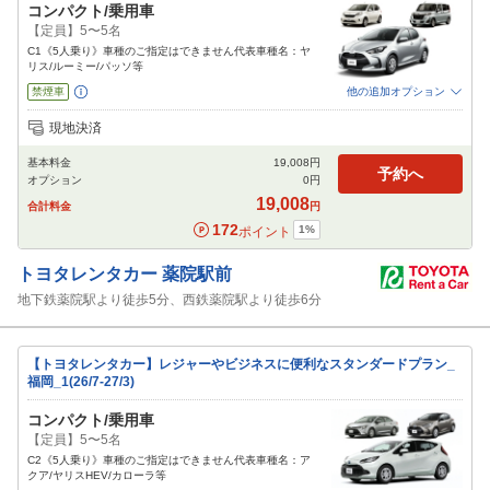
コンパクト/乗用車
【定員】5〜5名
C1《5人乗り》車種のご指定はできません代表車種名：ヤ
リス/ルーミー/パッソ等
禁煙車
他の追加オプション
追加可能オプション
（次画面で選択ができます）
現地決済
免責補償
特別サポート
チャイルドシート
ジュニアシート
ベビーシート
基本料金
19,008
円
カーナビ
ETC
予約へ
オプション
0
円
閉じる
19,008
合計料金
円
172
1
%
ポイント
トヨタレンタカー
薬院駅前
地下鉄薬院駅より徒歩5分、西鉄薬院駅より徒歩6分
【トヨタレンタカー】レジャーやビジネスに便利なスタンダードプラン_
福岡_1(26/7-27/3)
コンパクト/乗用車
【定員】5〜5名
C2《5人乗り》車種のご指定はできません代表車種名：ア
クア/ヤリスHEV/カローラ等