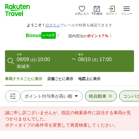
お気に入り
予約確認
ログイン
メニュー
出発
返却
08/09
10:00
〜
08/10
17:00
(
日
)
(
月
)
南城市
車両クラスごとに表示
店舗ごとに表示
地図上に表示
軽自動車
コンパ
誠に申し訳ございませんが、指定の検索条件に該当する車両が見
つかりませんでした。
ボディタイプの条件等を変更して再度検索してください。