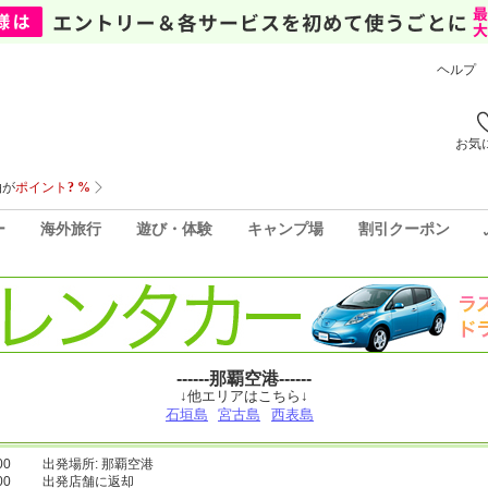
ヘルプ
お気
ー
海外旅行
遊び・体験
キャンプ場
割引クーポン
------那覇空港------
↓他エリアはこちら↓
石垣島
宮古島
西表島
00
出発場所: 那覇空港
00
出発店舗に返却