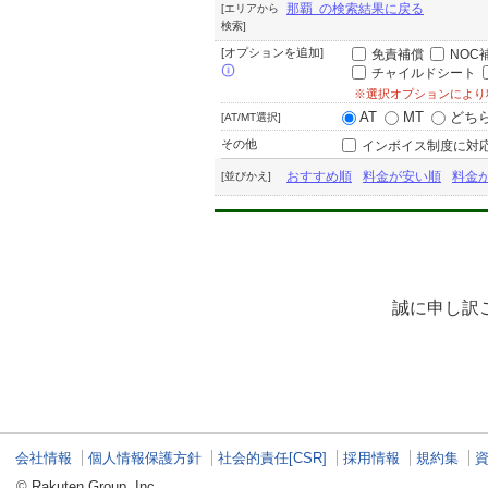
那覇 の検索結果に戻る
[エリアから
検索]
[オプションを追加]
免責補償
NOC
チャイルドシート
※選択オプションにより
AT
MT
どち
[AT/MT選択]
その他
インボイス制度に対
おすすめ順
料金が安い順
料金
[並びかえ]
誠に申し訳
会社情報
個人情報保護方針
社会的責任[CSR]
採用情報
規約集
© Rakuten Group, Inc.