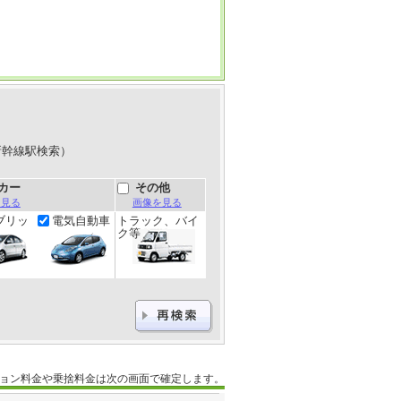
新幹線駅検索）
カー
その他
を見る
画像を見る
ブリッ
電気自動車
トラック、バイ
ク等
ョン料金や乗捨料金は次の画面で確定します。