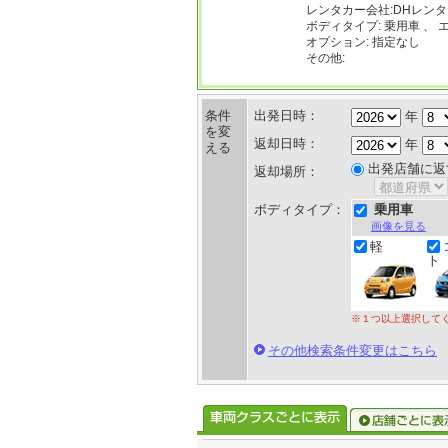
レンタカー会社:DHレン
ボディタイプ: 乗用車 、 
オプション: 指定なし
その他:
条件
出発日時：
年
を変
返却日時：
年
える
出発店舗に返
返却場所：
ボディタイプ：
乗用車
画像を見る
軽
ト
※１つ以上選択して
その他検索条件変更はこちら