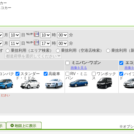
タカー
エコカー
月
日
時
分
月
日
時
分
す
乗捨利用（エリア検索）
乗捨利用（空港店検索）
乗捨利用（
ミニバン･ワゴン
エコ
画像を見る
画像
コンパク
スタンダー
高級車
RV・ミニ
ワンボック
ハイ
ド・ミドル
バン
ス
ド
ください
※オプシ