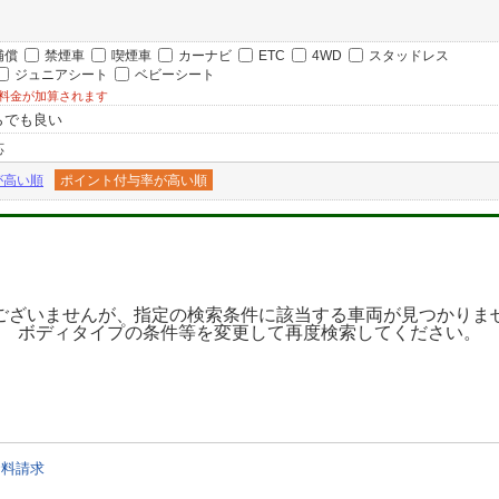
補償
禁煙車
喫煙車
カーナビ
ETC
4WD
スタッドレス
ジュニアシート
ベビーシート
料金が加算されます
らでも良い
応
が高い順
ポイント付与率が高い順
ございませんが、指定の検索条件に該当する車両が見つかりま
ボディタイプの条件等を変更して再度検索してください。
資料請求