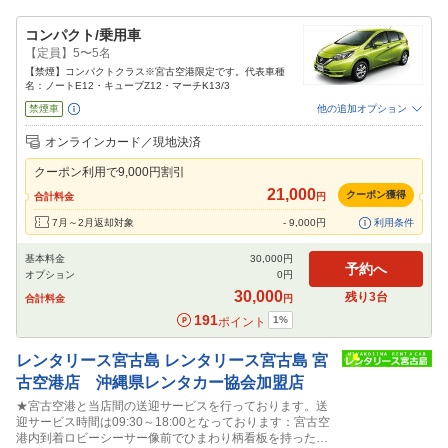
コンパクト/乗用車
【定員】5〜5名
【禁煙】コンパクトクラス※宮古空港限定です。代表車種
名：ノートE12・キューブZ12・マーチK13/3
禁煙車
他の追加オプション
追加可能オプション
（次画面で選択ができます）
オンラインカード／現地決済
免責補償
特別サポート
カーナビ
ETC
その他
クーポン利用で
9,000
円割引
閉じる
21,000
クーポン獲得
合計料金
円
7月～2月返却対象
-
9,000
円
利用条件
基本料金
30,000
円
予約へ
オプション
0
円
30,000
残り
3
台
合計料金
円
191
1
%
ポイント
レンタリース宮古島
レンタリース宮古島 宮
古空港店 沖縄県レンタカー協会加盟店
★宮古空港と当店間の送迎サービスを行っております。送
迎サービス時間は09:30～18:00となっております：宮古空
港内到着ロビーシーサー像前でひまわり柄看板を持ったス