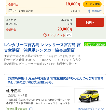
閉じる
18,000
クーポン獲得
合計料金
円
8月～2月返却対象
-
2,000
円
利用条件
基本料金
20,000
円
予約へ
オプション
0
円
20,000
合計料金
円
163
1
%
ポイント
レンタリース宮古島
レンタリース宮古島 宮
古空港店 沖縄県レンタカー協会加盟店
★宮古空港と当店間の送迎サービスを行っております。送
迎サービス時間は09:30～18:00となっております：宮古空
港内到着ロビーシーサー像前でひまわり柄看板を持ったス
タッフに声かけ下さい。
【宮古島特集♪】免込み/送迎付き/宮古空港限定※ゆったりのんびり宮古島
♪楽しい旅の思い出は安全運転から。
軽/乗用車
【定員】4〜4名
【禁煙車】宮古路地なら軽クラス!!※下地島空港対応不可/
格安軽クラス代表車種名：キャスト・キャスト・キャスト
禁煙車
免責補償
他の追加オプション