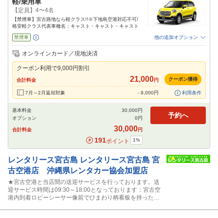
軽/乗用車
【定員】4〜4名
【禁煙車】宮古路地なら軽クラス!!※下地島空港対応不可/
格安軽クラス代表車種名：キャスト・キャスト・キャスト
禁煙車
他の追加オプション
追加可能オプション
（次画面で選択ができます）
オンラインカード／現地決済
免責補償
特別サポート
カーナビ
ETC
その他
クーポン利用で
9,000
円割引
閉じる
21,000
クーポン獲得
合計料金
円
7月～2月返却対象
-
9,000
円
利用条件
基本料金
30,000
円
予約へ
オプション
0
円
30,000
合計料金
円
191
1
%
ポイント
レンタリース宮古島
レンタリース宮古島 宮
古空港店 沖縄県レンタカー協会加盟店
★宮古空港と当店間の送迎サービスを行っております。送
迎サービス時間は09:30～18:00となっております：宮古空
港内到着ロビーシーサー像前でひまわり柄看板を持ったス
タッフに声かけ下さい。