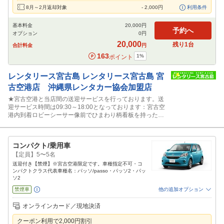
8月～2月返却対象
-
2,000
円
利用条件
基本料金
20,000
円
予約へ
オプション
0
円
20,000
残り
1
台
合計料金
円
163
1
%
ポイント
レンタリース宮古島
レンタリース宮古島 宮
古空港店 沖縄県レンタカー協会加盟店
★宮古空港と当店間の送迎サービスを行っております。送
迎サービス時間は09:30～18:00となっております：宮古空
港内到着ロビーシーサー像前でひまわり柄看板を持ったス
タッフに声かけ下さい。
コンパクト/乗用車
【定員】5〜5名
送迎付き【禁煙】※宮古空港限定です。車種指定不可・コ
ンパクトクラス代表車種名：パッソ/passo・パッソ2・パッ
ソ2
禁煙車
他の追加オプション
追加可能オプション
（次画面で選択ができます）
オンラインカード／現地決済
免責補償
特別サポート
カーナビ
ETC
その他
クーポン利用で
2,000
円割引