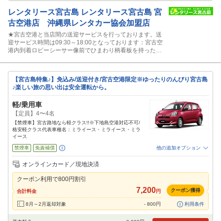
レンタリース宮古島
レンタリース宮古島 宮
古空港店 沖縄県レンタカー協会加盟店
★宮古空港と当店間の送迎サービスを行っております。送
迎サービス時間は09:30～18:00となっております：宮古空
港内到着ロビーシーサー像前でひまわり柄看板を持ったス
タッフに声かけ下さい。
【宮古島特集♪】免込み/送迎付き/宮古空港限定※ゆったりのんびり宮古島
♪楽しい旅の思い出は安全運転から。
軽/乗用車
【定員】4〜4名
【禁煙車】宮古路地なら軽クラス!!※下地島空港対応不可/
格安軽クラス代表車種名：ミライース・ミライース・ミラ
イース
禁煙車
免責補償
他の追加オプション
追加可能オプション
（次画面で選択ができます）
オンラインカード／現地決済
特別サポート
カーナビ
ETC
その他
クーポン利用で
800
円割引
閉じる
7,200
クーポン獲得
合計料金
円
8月～2月返却対象
-
800
円
利用条件