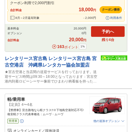
クーポン利用で
2,000
円割引
閉じる
18,000
クーポン獲得
合計料金
円
8月～2月返却対象
-
2,000
円
利用条件
基本料金
20,000
円
予約へ
オプション
0
円
20,000
残り
4
台
合計料金
円
163
1
%
ポイント
レンタリース宮古島
レンタリース宮古島 宮
古空港店 沖縄県レンタカー協会加盟店
★宮古空港と当店間の送迎サービスを行っております。送
迎サービス時間は09:30～18:00となっております：宮古空
港内到着ロビーシーサー像前でひまわり柄看板を持ったス
タッフに声かけ下さい。
軽/乗用車
【定員】4〜4名
【禁煙車】宮古路地なら軽クラス!!※下地島空港対応不可/
格安軽クラス代表車種名：ムーヴ・ムーヴ
禁煙車
他の追加オプション
追加可能オプション
（次画面で選択ができます）
オンラインカード／現地決済