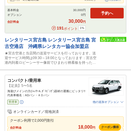
基本料金
30,000
円
予約へ
オプション
0
円
30,000
合計料金
円
191
1
%
ポイント
レンタリース宮古島
レンタリース宮古島 宮
古空港店 沖縄県レンタカー協会加盟店
★宮古空港と当店間の送迎サービスを行っております。送
迎サービス時間は09:30～18:00となっております：宮古空
港内到着ロビーシーサー像前でひまわり柄看板を持ったス
タッフに声かけ下さい。
コンパクト/乗用車
【定員】5〜5名
海遊びメインの方(ｼｭﾉｹｰﾙ､ﾀﾞｲﾋﾞﾝｸﾞ)器材の運搬にピッタリ!!
代表車種名：ADバン・ＡＤバン
禁煙車
他の追加オプション
追加可能オプション
（次画面で選択ができます）
オンラインカード／現地決済
免責補償
特別サポート
カーナビ
ETC
その他
クーポン利用で
2,000
円割引
閉じる
18,000
クーポン獲得
合計料金
円