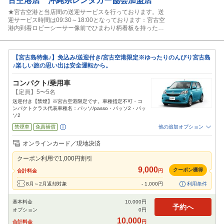
古空港店 沖縄県レンタカー協会加盟店
★宮古空港と当店間の送迎サービスを行っております。送
迎サービス時間は09:30～18:00となっております：宮古空
港内到着ロビーシーサー像前でひまわり柄看板を持ったス
タッフに声かけ下さい。
【宮古島特集♪】免込み/送迎付き/宮古空港限定※ゆったりのんびり宮古島
♪楽しい旅の思い出は安全運転から。
コンパクト/乗用車
【定員】5〜5名
送迎付き【禁煙】※宮古空港限定です。車種指定不可・コ
ンパクトクラス代表車種名：パッソ/passo・パッソ2・パッ
ソ2
禁煙車
免責補償
他の追加オプション
追加可能オプション
（次画面で選択ができます）
オンラインカード／現地決済
特別サポート
カーナビ
ETC
その他
クーポン利用で
1,000
円割引
閉じる
9,000
クーポン獲得
合計料金
円
8月～2月返却対象
-
1,000
円
利用条件
基本料金
10,000
円
予約へ
オプション
0
円
10,000
合計料金
円