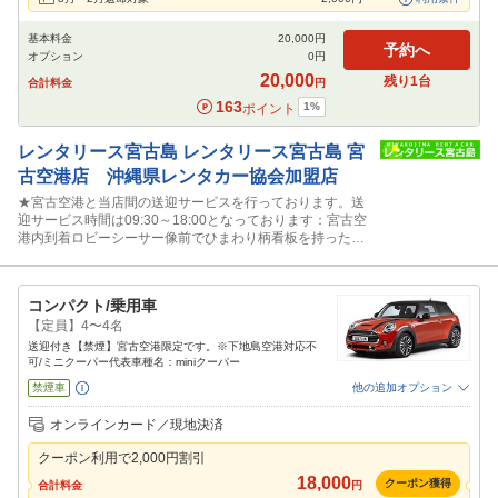
基本料金
20,000
円
予約へ
オプション
0
円
20,000
残り
1
台
合計料金
円
163
1
%
ポイント
レンタリース宮古島
レンタリース宮古島 宮
古空港店 沖縄県レンタカー協会加盟店
★宮古空港と当店間の送迎サービスを行っております。送
迎サービス時間は09:30～18:00となっております：宮古空
港内到着ロビーシーサー像前でひまわり柄看板を持ったス
タッフに声かけ下さい。
コンパクト/乗用車
【定員】4〜4名
送迎付き【禁煙】宮古空港限定です。※下地島空港対応不
可/ミニクーパー代表車種名：miniクーパー
禁煙車
他の追加オプション
追加可能オプション
（次画面で選択ができます）
オンラインカード／現地決済
免責補償
特別サポート
カーナビ
その他
クーポン利用で
2,000
円割引
閉じる
18,000
クーポン獲得
合計料金
円