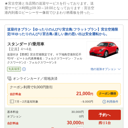
★宮古空港と当店間の送迎サービスを行っております。送
迎サービス時間は09:30～18:00となっております：宮古空
港内到着ロビーシーサー像前でひまわり柄看板を持ったス
タッフに声かけ下さい。
送迎付きプラン【ゆったりのんびり宮古島:フラットプラン】宮古空港限
定/※ゆったりのんびり宮古島♪楽しい旅の思い出は安全運転から。
スタンダード/乗用車
【定員】4〜4名
送迎付き【禁煙】宮古空港限定です。※下地島空港対応不
可/ザ・ビートル代表車種名：フォルクスワーゲン・フォル
クスワーゲン2・フォルクスワーゲン3
免責補償
他の追加オプション
追加可能オプション
（次画面で選択ができます）
オンラインカード／現地決済
禁煙車
特別サポート
カーナビ
その他
クーポン利用で
9,000
円割引
閉じる
21,000
クーポン獲得
合計料金
円
7月～2月返却対象
-
9,000
円
利用条件
基本料金
30,000
円
予約へ
オプション
0
円
30,000
残り
1
台
合計料金
円