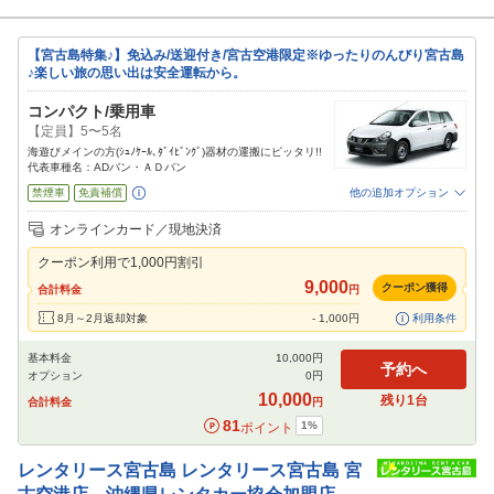
タッフに声かけ下さい。
【宮古島特集♪】免込み/送迎付き/宮古空港限定※ゆったりのんびり宮古島
♪楽しい旅の思い出は安全運転から。
コンパクト/乗用車
【定員】5〜5名
海遊びメインの方(ｼｭﾉｹｰﾙ､ﾀﾞｲﾋﾞﾝｸﾞ)器材の運搬にピッタリ!!
代表車種名：ADバン・ＡＤバン
禁煙車
免責補償
他の追加オプション
追加可能オプション
（次画面で選択ができます）
オンラインカード／現地決済
特別サポート
カーナビ
ETC
その他
クーポン利用で
1,000
円割引
閉じる
9,000
クーポン獲得
合計料金
円
8月～2月返却対象
-
1,000
円
利用条件
基本料金
10,000
円
予約へ
オプション
0
円
10,000
残り
1
台
合計料金
円
81
1
%
ポイント
レンタリース宮古島
レンタリース宮古島 宮