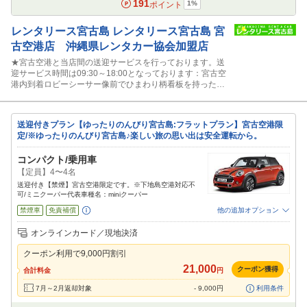
191
1
%
ポイント
レンタリース宮古島
レンタリース宮古島 宮
古空港店 沖縄県レンタカー協会加盟店
★宮古空港と当店間の送迎サービスを行っております。送
迎サービス時間は09:30～18:00となっております：宮古空
港内到着ロビーシーサー像前でひまわり柄看板を持ったス
タッフに声かけ下さい。
送迎付きプラン【ゆったりのんびり宮古島:フラットプラン】宮古空港限
定/※ゆったりのんびり宮古島♪楽しい旅の思い出は安全運転から。
コンパクト/乗用車
【定員】4〜4名
送迎付き【禁煙】宮古空港限定です。※下地島空港対応不
可/ミニクーパー代表車種名：miniクーパー
禁煙車
免責補償
他の追加オプション
追加可能オプション
（次画面で選択ができます）
オンラインカード／現地決済
特別サポート
カーナビ
その他
クーポン利用で
9,000
円割引
閉じる
21,000
クーポン獲得
合計料金
円
7月～2月返却対象
-
9,000
円
利用条件