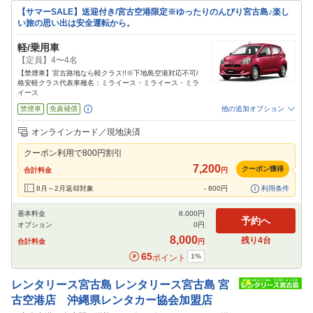
【サマーSALE】送迎付き/宮古空港限定※ゆったりのんびり宮古島♪楽し
い旅の思い出は安全運転から。
軽/乗用車
【定員】4〜4名
【禁煙車】宮古路地なら軽クラス!!※下地島空港対応不可/
格安軽クラス代表車種名：ミライース・ミライース・ミラ
イース
禁煙車
免責補償
他の追加オプション
追加可能オプション
（次画面で選択ができます）
オンラインカード／現地決済
特別サポート
カーナビ
ETC
その他
クーポン利用で
800
円割引
閉じる
7,200
クーポン獲得
合計料金
円
8月～2月返却対象
-
800
円
利用条件
基本料金
8,000
円
予約へ
オプション
0
円
8,000
残り
4
台
合計料金
円
65
1
%
ポイント
レンタリース宮古島
レンタリース宮古島 宮
古空港店 沖縄県レンタカー協会加盟店