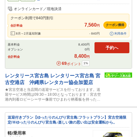
追加可能オプション
（次画面で選択ができます）
オンラインカード／現地決済
特別サポート
カーナビ
ETC
その他
クーポン利用で
840
円割引
閉じる
7,560
クーポン獲得
合計料金
円
8月～2月返却対象
-
840
円
利用条件
基本料金
8,400
円
予約へ
オプション
0
円
8,400
合計料金
円
69
1
%
ポイント
レンタリース宮古島
レンタリース宮古島 宮
古空港店 沖縄県レンタカー協会加盟店
★宮古空港と当店間の送迎サービスを行っております。送
迎サービス時間は09:30～18:00となっております：宮古空
港内到着ロビーシーサー像前でひまわり柄看板を持ったス
タッフに声かけ下さい。
送迎付きプラン【ゆったりのんびり宮古島:フラットプラン】宮古空港限
定/※ゆったりのんびり宮古島♪楽しい旅の思い出は安全運転から。
軽/乗用車