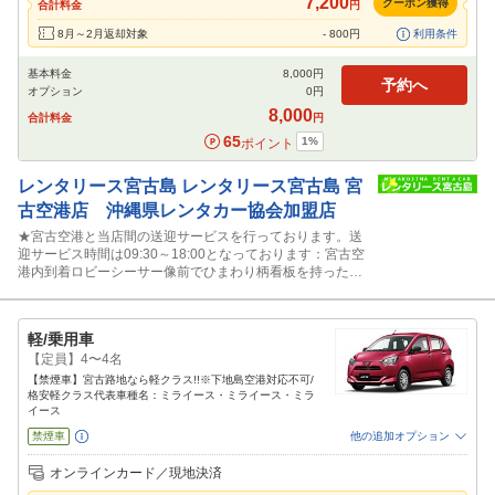
7,200
クーポン獲得
合計料金
円
8月～2月返却対象
-
800
円
利用条件
基本料金
8,000
円
予約へ
オプション
0
円
8,000
合計料金
円
65
1
%
ポイント
レンタリース宮古島
レンタリース宮古島 宮
古空港店 沖縄県レンタカー協会加盟店
★宮古空港と当店間の送迎サービスを行っております。送
迎サービス時間は09:30～18:00となっております：宮古空
港内到着ロビーシーサー像前でひまわり柄看板を持ったス
タッフに声かけ下さい。
軽/乗用車
【定員】4〜4名
【禁煙車】宮古路地なら軽クラス!!※下地島空港対応不可/
格安軽クラス代表車種名：ミライース・ミライース・ミラ
イース
禁煙車
他の追加オプション
追加可能オプション
（次画面で選択ができます）
オンラインカード／現地決済
免責補償
特別サポート
カーナビ
ETC
その他