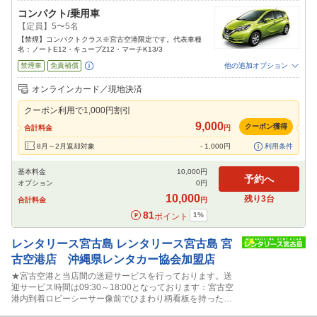
コンパクト/乗用車
【定員】5〜5名
【禁煙】コンパクトクラス※宮古空港限定です。代表車種
名：ノートE12・キューブZ12・マーチK13/3
禁煙車
免責補償
他の追加オプション
追加可能オプション
（次画面で選択ができます）
オンラインカード／現地決済
特別サポート
カーナビ
ETC
その他
クーポン利用で
1,000
円割引
閉じる
9,000
クーポン獲得
合計料金
円
8月～2月返却対象
-
1,000
円
利用条件
基本料金
10,000
円
予約へ
オプション
0
円
10,000
残り
3
台
合計料金
円
81
1
%
ポイント
レンタリース宮古島
レンタリース宮古島 宮
古空港店 沖縄県レンタカー協会加盟店
★宮古空港と当店間の送迎サービスを行っております。送
迎サービス時間は09:30～18:00となっております：宮古空
港内到着ロビーシーサー像前でひまわり柄看板を持ったス
タッフに声かけ下さい。