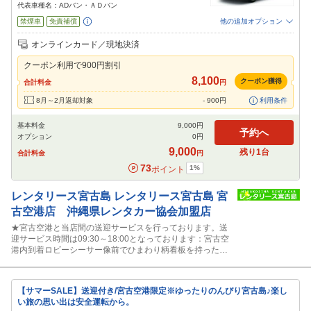
代表車種名：ADバン・ＡＤバン
禁煙車
免責補償
他の追加オプション
追加可能オプション
（次画面で選択ができます）
オンラインカード／現地決済
特別サポート
カーナビ
ETC
その他
クーポン利用で
900
円割引
閉じる
8,100
クーポン獲得
合計料金
円
8月～2月返却対象
-
900
円
利用条件
基本料金
9,000
円
予約へ
オプション
0
円
9,000
残り
1
台
合計料金
円
73
1
%
ポイント
レンタリース宮古島
レンタリース宮古島 宮
古空港店 沖縄県レンタカー協会加盟店
★宮古空港と当店間の送迎サービスを行っております。送
迎サービス時間は09:30～18:00となっております：宮古空
港内到着ロビーシーサー像前でひまわり柄看板を持ったス
タッフに声かけ下さい。
【サマーSALE】送迎付き/宮古空港限定※ゆったりのんびり宮古島♪楽し
い旅の思い出は安全運転から。