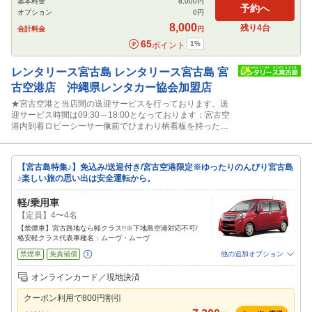
基本料金
8,000
円
予約へ
オプション
0
円
8,000
残り
4
台
合計料金
円
65
1
%
ポイント
レンタリース宮古島
レンタリース宮古島 宮
古空港店 沖縄県レンタカー協会加盟店
★宮古空港と当店間の送迎サービスを行っております。送
迎サービス時間は09:30～18:00となっております：宮古空
港内到着ロビーシーサー像前でひまわり柄看板を持ったス
タッフに声かけ下さい。
【宮古島特集♪】免込み/送迎付き/宮古空港限定※ゆったりのんびり宮古島
♪楽しい旅の思い出は安全運転から。
軽/乗用車
【定員】4〜4名
【禁煙車】宮古路地なら軽クラス!!※下地島空港対応不可/
格安軽クラス代表車種名：ムーヴ・ムーヴ
禁煙車
免責補償
他の追加オプション
追加可能オプション
（次画面で選択ができます）
オンラインカード／現地決済
特別サポート
カーナビ
ETC
その他
クーポン利用で
800
円割引
閉じる