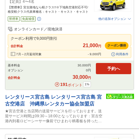
【定員】4〜4名
【禁煙車】宮古路地なら軽クラス!!※下地島空港対応不可/
格安軽クラス代表車種名：キャスト・キャスト・キャスト
禁煙車
免責補償
他の追加オプション
追加可能オプション
（次画面で選択ができます）
オンラインカード／現地決済
特別サポート
カーナビ
ETC
その他
クーポン利用で
9,000
円割引
閉じる
21,000
クーポン獲得
合計料金
円
7月～2月返却対象
-
9,000
円
利用条件
基本料金
30,000
円
予約へ
オプション
0
円
30,000
合計料金
円
191
1
%
ポイント
レンタリース宮古島
レンタリース宮古島 宮
古空港店 沖縄県レンタカー協会加盟店
★宮古空港と当店間の送迎サービスを行っております。送
迎サービス時間は09:30～18:00となっております：宮古空
港内到着ロビーシーサー像前でひまわり柄看板を持ったス
タッフに声かけ下さい。