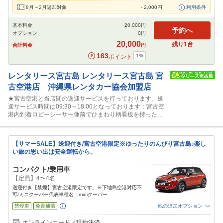
8月～2月返却対象
-
2,000
円
利用条件
基本料金
20,000
円
予約へ
オプション
0
円
20,000
残り
1
台
合計料金
円
163
1
%
ポイント
レンタリース宮古島
レンタリース宮古島 宮
古空港店 沖縄県レンタカー協会加盟店
★宮古空港と当店間の送迎サービスを行っております。送
迎サービス時間は09:30～18:00となっております：宮古空
港内到着ロビーシーサー像前でひまわり柄看板を持ったス
タッフに声かけ下さい。
【サマーSALE】送迎付き/宮古空港限定※ゆったりのんびり宮古島♪楽し
い旅の思い出は安全運転から。
コンパクト/乗用車
【定員】4〜4名
送迎付き【禁煙】宮古空港限定です。※下地島空港対応不
可/ミニクーパー代表車種名：miniクーパー
禁煙車
免責補償
他の追加オプション
追加可能オプション
（次画面で選択ができます）
オンラインカード／現地決済