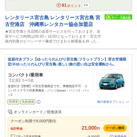
81
1
%
ポイント
レンタリース宮古島
レンタリース宮古島 宮
古空港店 沖縄県レンタカー協会加盟店
★宮古空港と当店間の送迎サービスを行っております。送
迎サービス時間は09:30～18:00となっております：宮古空
港内到着ロビーシーサー像前でひまわり柄看板を持ったス
タッフに声かけ下さい。
送迎付きプラン【ゆったりのんびり宮古島:フラットプラン】宮古空港限
定/※ゆったりのんびり宮古島♪楽しい旅の思い出は安全運転から。
コンパクト/乗用車
【定員】5〜5名
送迎付き【禁煙】※宮古空港限定です。車種指定不可・コ
ンパクトクラス代表車種名：パッソ/passo・パッソ2・パッ
ソ2
禁煙車
免責補償
他の追加オプション
追加可能オプション
（次画面で選択ができます）
オンラインカード／現地決済
特別サポート
カーナビ
ETC
その他
クーポン利用で
9,000
円割引
閉じる
21,000
クーポン獲得
合計料金
円
7月～2月返却対象
-
9,000
円
利用条件