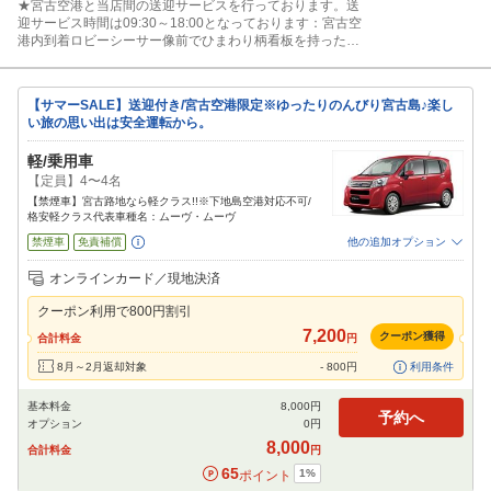
★宮古空港と当店間の送迎サービスを行っております。送
迎サービス時間は09:30～18:00となっております：宮古空
港内到着ロビーシーサー像前でひまわり柄看板を持ったス
タッフに声かけ下さい。
【サマーSALE】送迎付き/宮古空港限定※ゆったりのんびり宮古島♪楽し
い旅の思い出は安全運転から。
軽/乗用車
【定員】4〜4名
【禁煙車】宮古路地なら軽クラス!!※下地島空港対応不可/
格安軽クラス代表車種名：ムーヴ・ムーヴ
禁煙車
免責補償
他の追加オプション
追加可能オプション
（次画面で選択ができます）
オンラインカード／現地決済
特別サポート
カーナビ
ETC
その他
クーポン利用で
800
円割引
閉じる
7,200
クーポン獲得
合計料金
円
8月～2月返却対象
-
800
円
利用条件
基本料金
8,000
円
予約へ
オプション
0
円
8,000
合計料金
円
65
1
%
ポイント