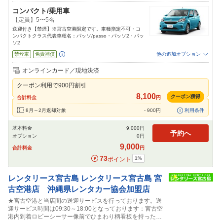
コンパクト/乗用車
【定員】5〜5名
送迎付き【禁煙】※宮古空港限定です。車種指定不可・コ
ンパクトクラス代表車種名：パッソ/passo・パッソ2・パッ
ソ2
禁煙車
免責補償
他の追加オプション
追加可能オプション
（次画面で選択ができます）
オンラインカード／現地決済
特別サポート
カーナビ
ETC
その他
クーポン利用で
900
円割引
閉じる
8,100
クーポン獲得
合計料金
円
8月～2月返却対象
-
900
円
利用条件
基本料金
9,000
円
予約へ
オプション
0
円
9,000
合計料金
円
73
1
%
ポイント
レンタリース宮古島
レンタリース宮古島 宮
古空港店 沖縄県レンタカー協会加盟店
★宮古空港と当店間の送迎サービスを行っております。送
迎サービス時間は09:30～18:00となっております：宮古空
港内到着ロビーシーサー像前でひまわり柄看板を持ったス