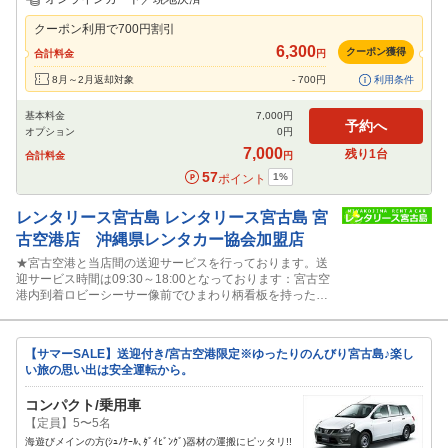
特別サポート
カーナビ
その他
クーポン利用で
700
円割引
閉じる
6,300
クーポン獲得
合計料金
円
8月～2月返却対象
-
700
円
利用条件
基本料金
7,000
円
予約へ
オプション
0
円
7,000
残り
1
台
合計料金
円
57
1
%
ポイント
レンタリース宮古島
レンタリース宮古島 宮
古空港店 沖縄県レンタカー協会加盟店
★宮古空港と当店間の送迎サービスを行っております。送
迎サービス時間は09:30～18:00となっております：宮古空
港内到着ロビーシーサー像前でひまわり柄看板を持ったス
タッフに声かけ下さい。
【サマーSALE】送迎付き/宮古空港限定※ゆったりのんびり宮古島♪楽し
い旅の思い出は安全運転から。
コンパクト/乗用車
【定員】5〜5名
海遊びメインの方(ｼｭﾉｹｰﾙ､ﾀﾞｲﾋﾞﾝｸﾞ)器材の運搬にピッタリ!!