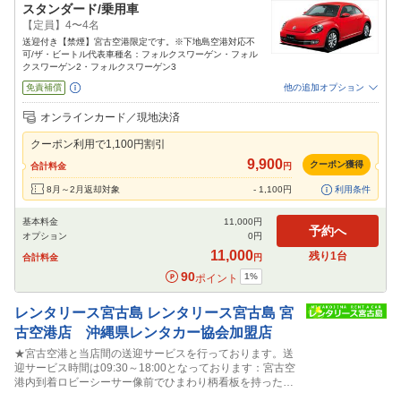
スタンダード/乗用車
【定員】4〜4名
送迎付き【禁煙】宮古空港限定です。※下地島空港対応不
可/ザ・ビートル代表車種名：フォルクスワーゲン・フォル
クスワーゲン2・フォルクスワーゲン3
免責補償
他の追加オプション
追加可能オプション
（次画面で選択ができます）
オンラインカード／現地決済
禁煙車
特別サポート
カーナビ
その他
クーポン利用で
1,100
円割引
閉じる
9,900
クーポン獲得
合計料金
円
8月～2月返却対象
-
1,100
円
利用条件
基本料金
11,000
円
予約へ
オプション
0
円
11,000
残り
1
台
合計料金
円
90
1
%
ポイント
レンタリース宮古島
レンタリース宮古島 宮
古空港店 沖縄県レンタカー協会加盟店
★宮古空港と当店間の送迎サービスを行っております。送
迎サービス時間は09:30～18:00となっております：宮古空
港内到着ロビーシーサー像前でひまわり柄看板を持ったス
タッフに声かけ下さい。