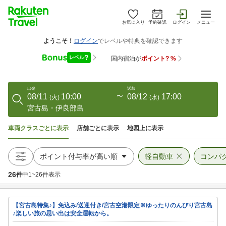
お気に入り
予約確認
ログイン
メニュー
出発
返却
08/11
10:00
〜
08/12
17:00
(
火
)
(
水
)
宮古島・伊良部島
車両クラスごとに表示
店舗ごとに表示
地図上に表示
軽自動車
コンパ
26
件
中
1
~
26
件表示
【宮古島特集♪】免込み/送迎付き/宮古空港限定※ゆったりのんびり宮古島
♪楽しい旅の思い出は安全運転から。