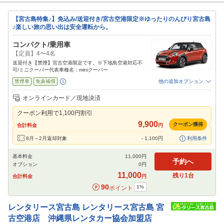
【宮古島特集♪】免込み/送迎付き/宮古空港限定※ゆったりのんびり宮古島
♪楽しい旅の思い出は安全運転から。
コンパクト/乗用車
【定員】4〜4名
送迎付き【禁煙】宮古空港限定です。※下地島空港対応不
可/ミニクーパー代表車種名：miniクーパー
禁煙車
免責補償
他の追加オプション
追加可能オプション
（次画面で選択ができます）
オンラインカード／現地決済
特別サポート
カーナビ
その他
クーポン利用で
1,100
円割引
閉じる
9,900
クーポン獲得
合計料金
円
8月～2月返却対象
-
1,100
円
利用条件
基本料金
11,000
円
予約へ
オプション
0
円
11,000
残り
1
台
合計料金
円
90
1
%
ポイント
レンタリース宮古島
レンタリース宮古島 宮
古空港店 沖縄県レンタカー協会加盟店