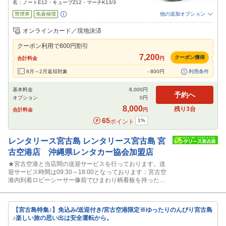
名：ノートE12・キューブZ12・マーチK13/3
禁煙車
免責補償
他の追加オプション
追加可能オプション
（次画面で選択ができます）
オンラインカード／現地決済
特別サポート
カーナビ
ETC
その他
クーポン利用で
800
円割引
閉じる
7,200
クーポン獲得
合計料金
円
8月～2月返却対象
-
800
円
利用条件
基本料金
8,000
円
予約へ
オプション
0
円
8,000
残り
3
台
合計料金
円
65
1
%
ポイント
レンタリース宮古島
レンタリース宮古島 宮
古空港店 沖縄県レンタカー協会加盟店
★宮古空港と当店間の送迎サービスを行っております。送
迎サービス時間は09:30～18:00となっております：宮古空
港内到着ロビーシーサー像前でひまわり柄看板を持ったス
タッフに声かけ下さい。
【宮古島特集♪】免込み/送迎付き/宮古空港限定※ゆったりのんびり宮古島
♪楽しい旅の思い出は安全運転から。