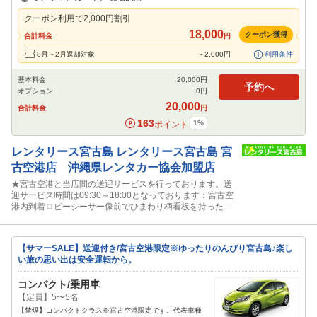
免責補償
特別サポート
カーナビ
ETC
その他
クーポン利用で
2,000
円割引
閉じる
18,000
クーポン獲得
合計料金
円
8月～2月返却対象
-
2,000
円
利用条件
基本料金
20,000
円
予約へ
オプション
0
円
20,000
合計料金
円
163
1
%
ポイント
レンタリース宮古島
レンタリース宮古島 宮
古空港店 沖縄県レンタカー協会加盟店
★宮古空港と当店間の送迎サービスを行っております。送
迎サービス時間は09:30～18:00となっております：宮古空
港内到着ロビーシーサー像前でひまわり柄看板を持ったス
タッフに声かけ下さい。
【サマーSALE】送迎付き/宮古空港限定※ゆったりのんびり宮古島♪楽し
い旅の思い出は安全運転から。
コンパクト/乗用車
【定員】5〜5名
【禁煙】コンパクトクラス※宮古空港限定です。代表車種