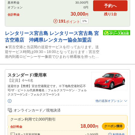
基本料金
30,000
円
予約へ
オプション
0
円
30,000
残り
1
台
合計料金
円
191
1
%
ポイント
レンタリース宮古島
レンタリース宮古島 宮
古空港店 沖縄県レンタカー協会加盟店
★宮古空港と当店間の送迎サービスを行っております。送
迎サービス時間は09:30～18:00となっております：宮古空
港内到着ロビーシーサー像前でひまわり柄看板を持ったス
タッフに声かけ下さい。
スタンダード/乗用車
【定員】4〜4名
送迎付き【禁煙】宮古空港限定です。※下地島空港対応不
可/ザ・ビートル代表車種名：フォルクスワーゲン・フォル
クスワーゲン2・フォルクスワーゲン3
他の追加オプション
追加可能オプション
（次画面で選択ができます）
オンラインカード／現地決済
禁煙車
免責補償
特別サポート
カーナビ
その他
クーポン利用で
2,000
円割引
閉じる
18,000
クーポン獲得
合計料金
円
8月～2月返却対象
-
2,000
円
利用条件