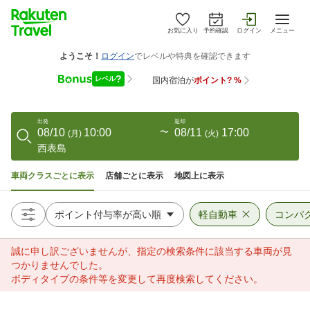
お気に入り
予約確認
ログイン
メニュー
出発
返却
08/10
10:00
〜
08/11
17:00
(
月
)
(
火
)
西表島
車両クラスごとに表示
店舗ごとに表示
地図上に表示
軽自動車
コンパ
誠に申し訳ございませんが、指定の検索条件に該当する車両が見
つかりませんでした。
ボディタイプの条件等を変更して再度検索してください。