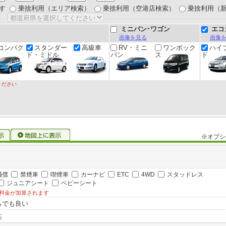
す
乗捨利用（エリア検索）
乗捨利用（空港店検索）
乗捨利用（
ミニバン･ワゴン
エコ
画像を見る
画像
コンパク
スタンダー
高級車
RV・ミニ
ワンボック
ハイ
ド・ミドル
バン
ス
ド
ください
※オプシ
補償
禁煙車
喫煙車
カーナビ
ETC
4WD
スタッドレス
ジュニアシート
ベビーシート
料金が加算されます
らでも良い
応