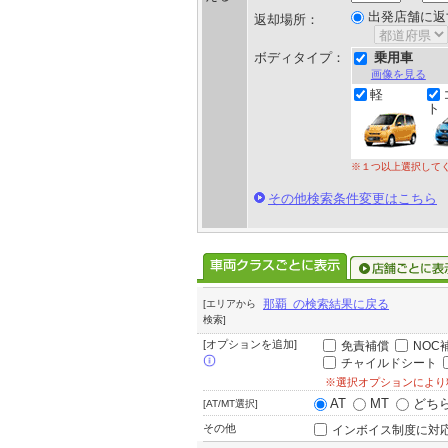
出発店舗に返
返却場所：
ボディタイプ：
乗用車
画像を見る
軽
ト
※１つ以上選択して
その他検索条件変更はこちら
那覇 の検索結果に戻る
[エリアから
検索]
[オプションを追加]
免責補償
NOC
チャイルドシート
※選択オプションにより
AT
MT
どち
[AT/MT選択]
その他
インボイス制度に対