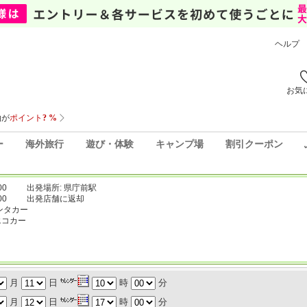
ヘルプ
お気
ー
海外旅行
遊び・体験
キャンプ場
割引クーポン
00
出発場所: 県庁前駅
00
出発店舗に返却
ンタカー
エコカー
月
日
時
分
月
日
時
分