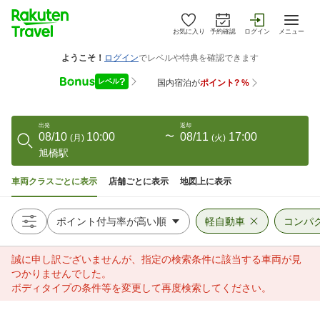
お気に入り
予約確認
ログイン
メニュー
出発
返却
08/10
10:00
〜
08/11
17:00
(
月
)
(
火
)
旭橋駅
車両クラスごとに表示
店舗ごとに表示
地図上に表示
軽自動車
コンパ
誠に申し訳ございませんが、指定の検索条件に該当する車両が見
つかりませんでした。
ボディタイプの条件等を変更して再度検索してください。