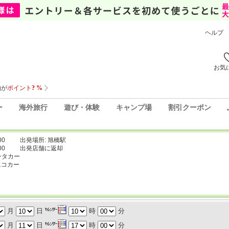
ヘルプ
お気
ー
海外旅行
遊び・体験
キャンプ場
割引クーポン
00
出発場所: 旭橋駅
00
出発店舗に返却
ンタカー
エコカー
月
日
時
分
月
日
時
分