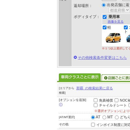
出発店舗に返
返却場所：
ボディタイプ：
乗用車
画像を見る
軽
ト
※１つ以上選択して
その他検索条件変更はこちら
那覇 の検索結果に戻る
[エリアから
検索]
[オプションを追加]
免責補償
NOC
チャイルドシート
※選択オプションにより
AT
MT
どち
[AT/MT選択]
その他
インボイス制度に対