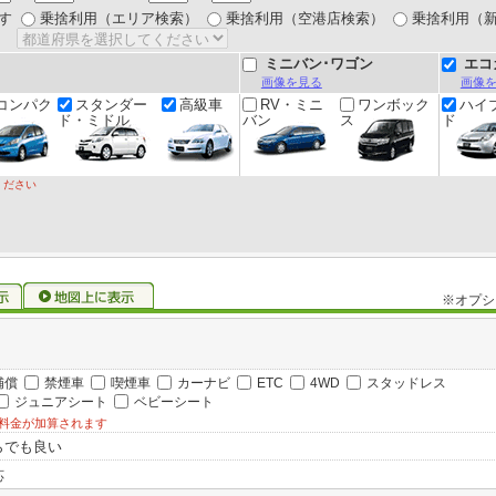
す
乗捨利用（エリア検索）
乗捨利用（空港店検索）
乗捨利用（
ミニバン･ワゴン
エコ
画像を見る
画像
コンパク
スタンダー
高級車
RV・ミニ
ワンボック
ハイ
ド・ミドル
バン
ス
ド
ください
※オプシ
補償
禁煙車
喫煙車
カーナビ
ETC
4WD
スタッドレス
ジュニアシート
ベビーシート
料金が加算されます
らでも良い
応