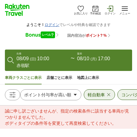
お気に入り
予約確認
ログイン
メニュー
出発
返却
08/09
10:00
〜
08/10
17:00
(
日
)
(
月
)
赤嶺駅
車両クラスごとに表示
店舗ごとに表示
地図上に表示
軽自動車
コンパ
誠に申し訳ございませんが、指定の検索条件に該当する車両が見
つかりませんでした。
ボディタイプの条件等を変更して再度検索してください。