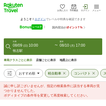
お気に入り
予約確認
ログイン
メニュー
出発
返却
08/09
10:00
〜
08/10
17:00
(
日
)
(
月
)
牧志駅
車両クラスごとに表示
店舗ごとに表示
地図上に表示
軽自動車
コンパクト
誠に申し訳ございませんが、指定の検索条件に該当する車両が見
つかりませんでした。
ボディタイプの条件等を変更して再度検索してください。