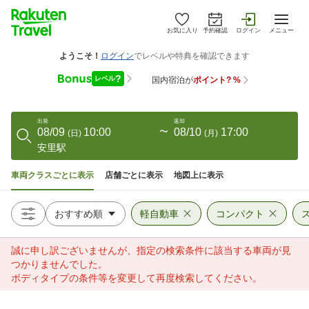
お気に入り
予約確認
ログイン
メニュー
出発
返却
08/09
10:00
〜
08/10
17:00
(
日
)
(
月
)
安里駅
車両クラスごとに表示
店舗ごとに表示
地図上に表示
軽自動車
コンパクト
誠に申し訳ございませんが、指定の検索条件に該当する車両が見
つかりませんでした。
ボディタイプの条件等を変更して再度検索してください。