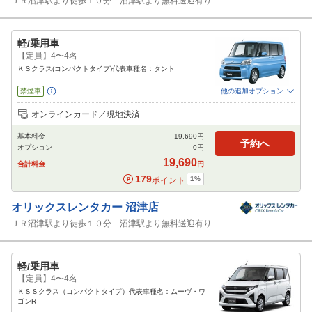
ＪＲ沼津駅より徒歩１０分 沼津駅より無料送迎有り
軽/乗用車
【定員】4〜4名
ＫＳクラス(コンパクトタイプ)代表車種名：タント
禁煙車
他の追加オプション
追加可能オプション
（次画面で選択ができます）
オンラインカード／現地決済
免責補償
特別サポート
チャイルドシート
ジュニアシート
ベビーシート
基本料金
19,690
円
カーナビ
ETC
予約へ
オプション
0
円
閉じる
19,690
合計料金
円
179
1
%
ポイント
オリックスレンタカー
沼津店
ＪＲ沼津駅より徒歩１０分 沼津駅より無料送迎有り
軽/乗用車
【定員】4〜4名
ＫＳＳクラス（コンパクトタイプ）代表車種名：ムーヴ・ワ
ゴンR