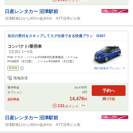
ポイント
日産レンタカー
沼津駅前
沼津駅南口から300ｍ徒歩4分 NTT沼津ビル前
当日の受付をスキップしてスグ出発できる快適プラン R407
コンパクト/乗用車
【定員】1〜5名
PH2 クラス：ノートe-POWER代表車種名：ノートe-
POWER （E13型）・ノートe-POWER （E12型）
禁煙車
他の追加オプション
追加可能オプション
（次画面で選択ができます）
現地決済
免責補償
特別サポート
チャイルドシート
ジュニアシート
ベビーシート
基本料金
14,476
円
カーナビ
ETC
予約へ
オプション
0
円
閉じる
14,476
残り
5
台
合計料金
円
131
1
%
ポイント
日産レンタカー
沼津駅前
沼津駅南口から300ｍ徒歩4分 NTT沼津ビル前