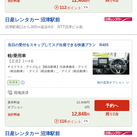
12,408
残り
4
台
合計料金
円
112
1
%
ポイント
日産レンタカー
沼津駅前
沼津駅南口から300ｍ徒歩4分 NTT沼津ビル前
当日の受付をスキップしてスグ出発できる快適プラン R405
軽/乗用車
【定員】1〜4名
Ｐ０クラス：デイズなど【軽自動車】代表車種名：デイズ
（軽自動車）・デイズ（軽自動車）_・デイズ（軽自動車）
__
禁煙車
他の追加オプション
追加可能オプション
（次画面で選択ができます）
現地決済
免責補償
特別サポート
チャイルドシート
ジュニアシート
ベビーシート
基本料金
12,848
円
カーナビ
ETC
予約へ
オプション
0
円
閉じる
12,848
残り
2
台
合計料金
円
116
1
%
ポイント
日産レンタカー
沼津駅前