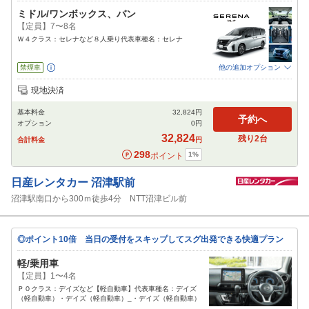
ミドル/ワンボックス、バン
【定員】7〜8名
Ｗ４クラス：セレナなど８人乗り代表車種名：セレナ
禁煙車
他の追加オプション
追加可能オプション
（次画面で選択ができます）
現地決済
免責補償
特別サポート
チャイルドシート
ジュニアシート
ベビーシート
基本料金
32,824
円
カーナビ
ETC
予約へ
オプション
0
円
閉じる
32,824
残り
2
台
合計料金
円
298
1
%
ポイント
日産レンタカー
沼津駅前
沼津駅南口から300ｍ徒歩4分 NTT沼津ビル前
◎ポイント10倍 当日の受付をスキップしてスグ出発できる快適プラン
軽/乗用車
【定員】1〜4名
Ｐ０クラス：デイズなど【軽自動車】代表車種名：デイズ
（軽自動車）・デイズ（軽自動車）_・デイズ（軽自動車）
__