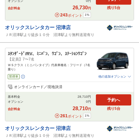
オプション
0
円
閉じる
26,730
残り
5
台
合計料金
円
243
1
%
ポイント
オリックスレンタカー
沼津店
ＪＲ沼津駅より徒歩１０分 沼津駅より無料送迎有り
ｽﾀﾝﾀﾞｰﾄﾞ/RV、ﾐﾆﾊﾞﾝ、ﾜｺﾞﾝ、ｽﾃｰｼｮﾝﾜｺﾞﾝ
【定員】7〜7名
ＷＳクラス（ミニバンタイプ）代表車種名：フリード（7名
乗り）
禁煙車
他の追加オプション
追加可能オプション
（次画面で選択ができます）
オンラインカード／現地決済
免責補償
特別サポート
チャイルドシート
ジュニアシート
ベビーシート
基本料金
28,710
円
カーナビ
ETC
予約へ
オプション
0
円
閉じる
28,710
残り
5
台
合計料金
円
261
1
%
ポイント
オリックスレンタカー
沼津店
ＪＲ沼津駅より徒歩１０分 沼津駅より無料送迎有り