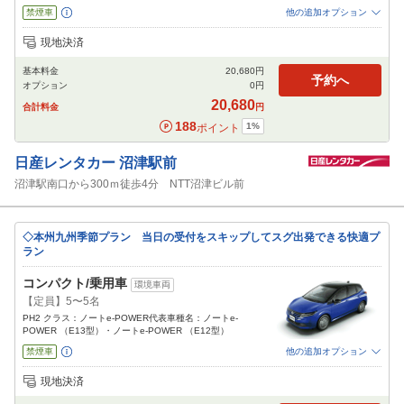
禁煙車
他の追加オプション
追加可能オプション
（次画面で選択ができます）
現地決済
免責補償
特別サポート
チャイルドシート
ジュニアシート
ベビーシート
基本料金
20,680
円
カーナビ
ETC
予約へ
オプション
0
円
閉じる
20,680
合計料金
円
188
1
%
ポイント
日産レンタカー
沼津駅前
沼津駅南口から300ｍ徒歩4分 NTT沼津ビル前
◇本州九州季節プラン 当日の受付をスキップしてスグ出発できる快適プ
ラン
コンパクト/乗用車
環境車両
【定員】5〜5名
PH2 クラス：ノートe-POWER代表車種名：ノートe-
POWER （E13型）・ノートe-POWER （E12型）
禁煙車
他の追加オプション
追加可能オプション
（次画面で選択ができます）
現地決済
免責補償
特別サポート
チャイルドシート
ジュニアシート
ベビーシート