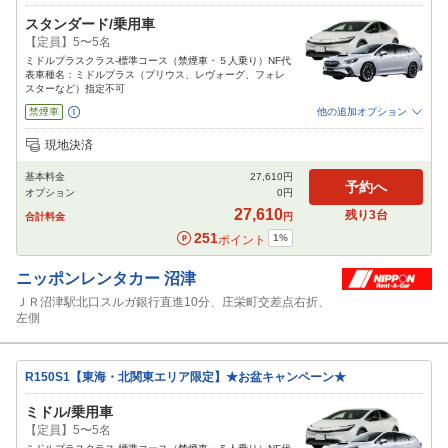
スタンダード/乗用車
【定員】5〜5名
ミドルプラスクラス-標準コース（禁煙車・５人乗り）NF代
表車種名：ミドルプラス（プリウス、レヴォーグ、フォレ
スターなど）指定不可
禁煙車
他の追加オプション
追加可能オプション
（次画面で選択ができます）
現地決済
免責補償
NOC補償
チャイルドシート
ジュニアシート
ベビーシート
基本料金
27,610
円
カーナビ
ETC
その他
予約へ
オプション
0
円
閉じる
27,610
残り
3
台
合計料金
円
251
1
%
ポイント
ニッポンレンタカー
沼津
ＪＲ沼津駅北口スルガ銀行直進10分、庄栄町交差点右折、
左側
R150S1【東海・北関東エリア限定】★お盆キャンペーン★
ミドル/乗用車
【定員】5〜5名