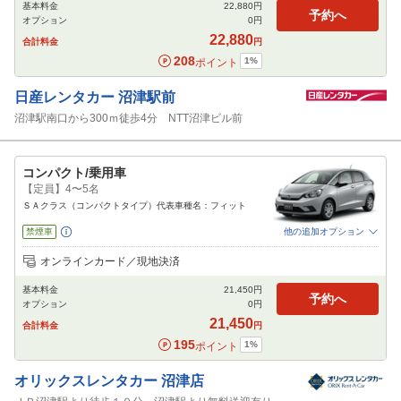
基本料金
22,880
円
カーナビ
ETC
予約へ
オプション
0
円
閉じる
22,880
合計料金
円
208
1
%
ポイント
日産レンタカー
沼津駅前
沼津駅南口から300ｍ徒歩4分 NTT沼津ビル前
コンパクト/乗用車
【定員】4〜5名
ＳＡクラス（コンパクトタイプ）代表車種名：フィット
禁煙車
他の追加オプション
追加可能オプション
（次画面で選択ができます）
オンラインカード／現地決済
免責補償
特別サポート
チャイルドシート
ジュニアシート
ベビーシート
基本料金
21,450
円
カーナビ
ETC
予約へ
オプション
0
円
閉じる
21,450
合計料金
円
195
1
%
ポイント
オリックスレンタカー
沼津店