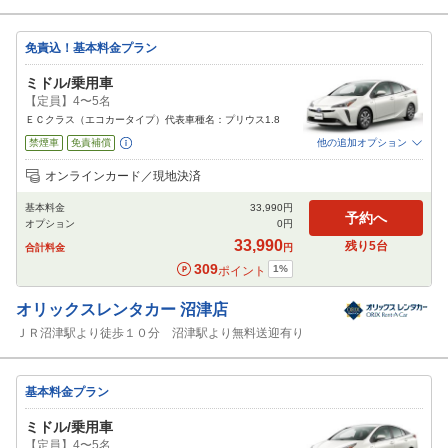
免責込！基本料金プラン
ミドル/乗用車
【定員】4〜5名
ＥＣクラス（エコカータイプ）代表車種名：プリウス1.8
禁煙車
免責補償
他の追加オプション
追加可能オプション
（次画面で選択ができます）
オンラインカード／現地決済
特別サポート
チャイルドシート
ジュニアシート
ベビーシート
カーナビ
基本料金
33,990
円
ETC
予約へ
オプション
0
円
閉じる
33,990
残り
5
台
合計料金
円
309
1
%
ポイント
オリックスレンタカー
沼津店
ＪＲ沼津駅より徒歩１０分 沼津駅より無料送迎有り
基本料金プラン
ミドル/乗用車
【定員】4〜5名