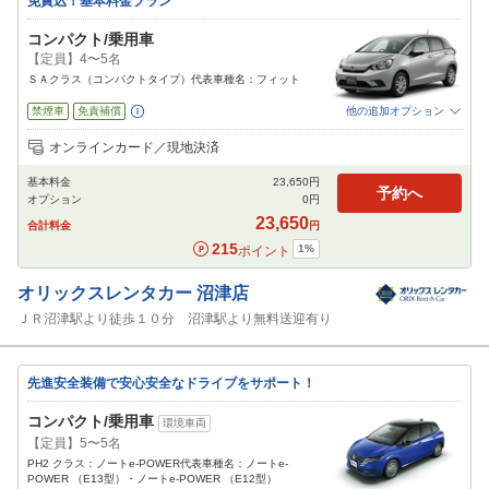
免責込！基本料金プラン
コンパクト/乗用車
【定員】4〜5名
ＳＡクラス（コンパクトタイプ）代表車種名：フィット
禁煙車
免責補償
他の追加オプション
追加可能オプション
（次画面で選択ができます）
オンラインカード／現地決済
特別サポート
チャイルドシート
ジュニアシート
ベビーシート
カーナビ
基本料金
23,650
円
ETC
予約へ
オプション
0
円
閉じる
23,650
合計料金
円
215
1
%
ポイント
オリックスレンタカー
沼津店
ＪＲ沼津駅より徒歩１０分 沼津駅より無料送迎有り
先進安全装備で安心安全なドライブをサポート！
コンパクト/乗用車
環境車両
【定員】5〜5名
PH2 クラス：ノートe-POWER代表車種名：ノートe-
POWER （E13型）・ノートe-POWER （E12型）