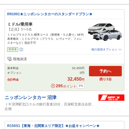
R91001★ニッポンレンタカーのスタンダードプラン★
ミドル/乗用車
【定員】5〜5名
ミドルプラスクラス-標準コース（禁煙車・５人乗り）NF代
表車種名：ミドルプラス（プリウス、レヴォーグ、フォレ
スターなど）指定不可
禁煙車
他の追加オプション
追加可能オプション
（次画面で選択ができます）
現地決済
免責補償
NOC補償
チャイルドシート
ジュニアシート
ベビーシート
基本料金
32,450
円
カーナビ
ETC
その他
予約へ
オプション
0
円
閉じる
32,450
残り
3
台
合計料金
円
295
1
%
ポイント
ニッポンレンタカー
沼津
ＪＲ沼津駅北口スルガ銀行直進10分、庄栄町交差点右折、
左側
R150S1【東海・北関東エリア限定】★お盆キャンペーン★