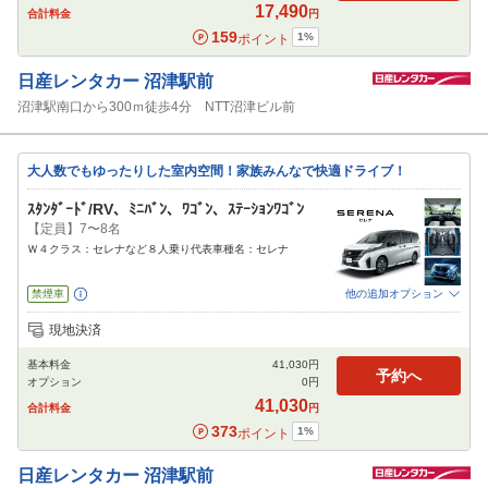
17,490
合計料金
円
159
1
%
ポイント
日産レンタカー
沼津駅前
沼津駅南口から300ｍ徒歩4分 NTT沼津ビル前
大人数でもゆったりした室内空間！家族みんなで快適ドライブ！
ｽﾀﾝﾀﾞｰﾄﾞ/RV、ﾐﾆﾊﾞﾝ、ﾜｺﾞﾝ、ｽﾃｰｼｮﾝﾜｺﾞﾝ
【定員】7〜8名
Ｗ４クラス：セレナなど８人乗り代表車種名：セレナ
禁煙車
他の追加オプション
追加可能オプション
（次画面で選択ができます）
現地決済
免責補償
特別サポート
チャイルドシート
ジュニアシート
ベビーシート
基本料金
41,030
円
カーナビ
ETC
予約へ
オプション
0
円
閉じる
41,030
合計料金
円
373
1
%
ポイント
日産レンタカー
沼津駅前