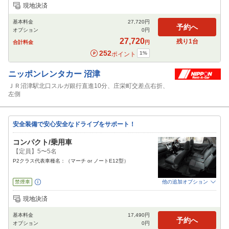
追加可能オプション
（次画面で選択ができます）
現地決済
免責補償
NOC補償
チャイルドシート
ジュニアシート
ベビーシート
基本料金
27,720
円
カーナビ
ETC
その他
予約へ
オプション
0
円
閉じる
27,720
残り
1
台
合計料金
円
252
1
%
ポイント
ニッポンレンタカー
沼津
ＪＲ沼津駅北口スルガ銀行直進10分、庄栄町交差点右折、
左側
安全装備で安心安全なドライブをサポート！
コンパクト/乗用車
【定員】5〜5名
P2クラス代表車種名：（マーチ or ノートE12型）
禁煙車
他の追加オプション
追加可能オプション
（次画面で選択ができます）
現地決済
免責補償
特別サポート
チャイルドシート
ジュニアシート
ベビーシート
基本料金
17,490
円
カーナビ
ETC
予約へ
オプション
0
円
閉じる