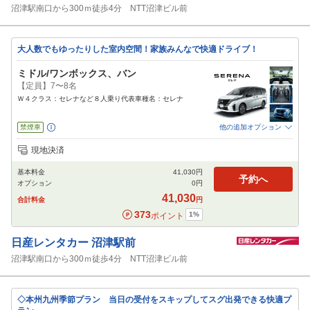
沼津駅南口から300ｍ徒歩4分 NTT沼津ビル前
大人数でもゆったりした室内空間！家族みんなで快適ドライブ！
ミドル/ワンボックス、バン
【定員】7〜8名
Ｗ４クラス：セレナなど８人乗り代表車種名：セレナ
禁煙車
他の追加オプション
追加可能オプション
（次画面で選択ができます）
現地決済
免責補償
特別サポート
チャイルドシート
ジュニアシート
ベビーシート
基本料金
41,030
円
カーナビ
ETC
予約へ
オプション
0
円
閉じる
41,030
合計料金
円
373
1
%
ポイント
日産レンタカー
沼津駅前
沼津駅南口から300ｍ徒歩4分 NTT沼津ビル前
◇本州九州季節プラン 当日の受付をスキップしてスグ出発できる快適プ