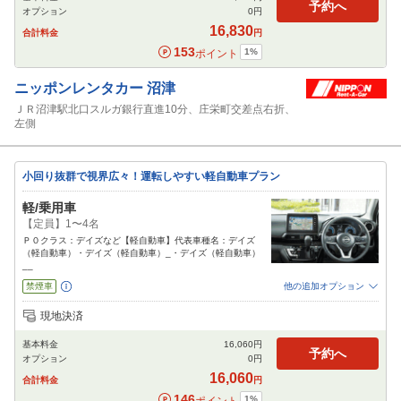
予約へ
オプション
0
円
閉じる
16,830
合計料金
円
153
1
%
ポイント
ニッポンレンタカー
沼津
ＪＲ沼津駅北口スルガ銀行直進10分、庄栄町交差点右折、
左側
小回り抜群で視界広々！運転しやすい軽自動車プラン
軽/乗用車
【定員】1〜4名
Ｐ０クラス：デイズなど【軽自動車】代表車種名：デイズ
（軽自動車）・デイズ（軽自動車）_・デイズ（軽自動車）
__
禁煙車
他の追加オプション
追加可能オプション
（次画面で選択ができます）
現地決済
免責補償
特別サポート
チャイルドシート
ジュニアシート
ベビーシート
基本料金
16,060
円
カーナビ
ETC
予約へ
オプション
0
円
閉じる
16,060
合計料金
円
146
1
%