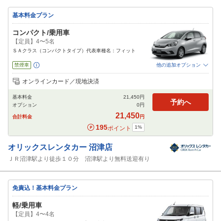
基本料金プラン
コンパクト/乗用車
【定員】4〜5名
ＳＡクラス（コンパクトタイプ）代表車種名：フィット
禁煙車
他の追加オプション
追加可能オプション
（次画面で選択ができます）
オンラインカード／現地決済
免責補償
特別サポート
チャイルドシート
ジュニアシート
ベビーシート
基本料金
21,450
円
カーナビ
ETC
予約へ
オプション
0
円
閉じる
21,450
合計料金
円
195
1
%
ポイント
オリックスレンタカー
沼津店
ＪＲ沼津駅より徒歩１０分 沼津駅より無料送迎有り
免責込！基本料金プラン
軽/乗用車
【定員】4〜4名