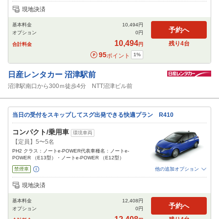
追加可能オプション
（次画面で選択ができます）
現地決済
免責補償
特別サポート
チャイルドシート
ジュニアシート
ベビーシート
基本料金
10,494
円
カーナビ
ETC
予約へ
オプション
0
円
閉じる
10,494
残り
4
台
合計料金
円
95
1
%
ポイント
日産レンタカー
沼津駅前
沼津駅南口から300ｍ徒歩4分 NTT沼津ビル前
当日の受付をスキップしてスグ出発できる快適プラン R410
コンパクト/乗用車
環境車両
【定員】5〜5名
PH2 クラス：ノートe-POWER代表車種名：ノートe-
POWER （E13型）・ノートe-POWER （E12型）
禁煙車
他の追加オプション
追加可能オプション
（次画面で選択ができます）
現地決済
免責補償
特別サポート
チャイルドシート
ジュニアシート
ベビーシート
基本料金
12,408
円
カーナビ
ETC
予約へ
オプション
0
円
閉じる