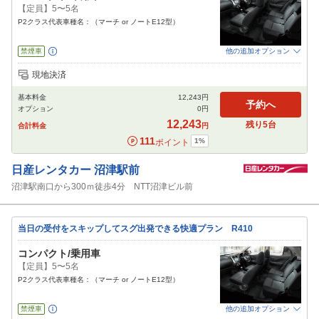
【定員】5〜5名
P2クラス代表車種名：（マーチ or ノートE12型）
禁煙車
他の追加オプション
追加可能オプション
（次画面で選択ができます）
現地決済
免責補償
特別サポート
チャイルドシート
ジュニアシート
ベビーシート
基本料金
12,243
円
カーナビ
ETC
予約へ
オプション
0
円
閉じる
12,243
残り
5
台
合計料金
円
111
1
%
ポイント
日産レンタカー
沼津駅前
沼津駅南口から300ｍ徒歩4分 NTT沼津ビル前
当日の受付をスキップしてスグ出発できる快適プラン R410
コンパクト/乗用車
【定員】5〜5名
P2クラス代表車種名：（マーチ or ノートE12型）
禁煙車
他の追加オプション