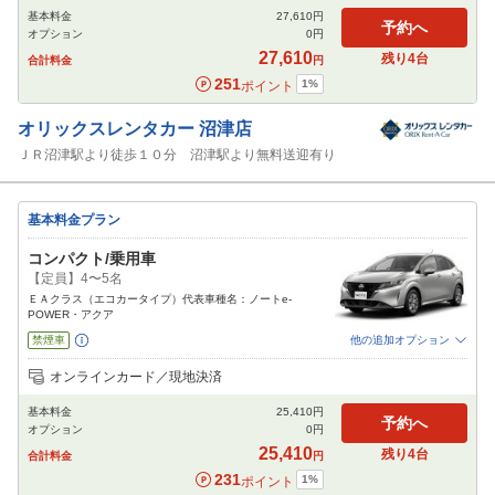
基本料金
27,610
円
ETC
予約へ
オプション
0
円
閉じる
27,610
残り
4
台
合計料金
円
251
1
%
ポイント
オリックスレンタカー
沼津店
ＪＲ沼津駅より徒歩１０分 沼津駅より無料送迎有り
基本料金プラン
コンパクト/乗用車
【定員】4〜5名
ＥＡクラス（エコカータイプ）代表車種名：ノートe-
POWER・アクア
禁煙車
他の追加オプション
追加可能オプション
（次画面で選択ができます）
オンラインカード／現地決済
免責補償
特別サポート
チャイルドシート
ジュニアシート
ベビーシート
基本料金
25,410
円
カーナビ
ETC
予約へ
オプション
0
円
閉じる
25,410
残り
4
台
合計料金
円
231
1
%
ポイント