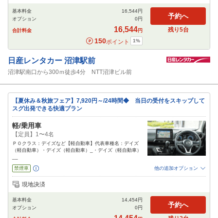
免責補償
特別サポート
チャイルドシート
ジュニアシート
ベビーシート
基本料金
16,544
円
カーナビ
ETC
予約へ
オプション
0
円
閉じる
16,544
残り
5
台
合計料金
円
150
1
%
ポイント
日産レンタカー
沼津駅前
沼津駅南口から300ｍ徒歩4分 NTT沼津ビル前
【夏休み＆秋旅フェア】7,920円～/24時間◆ 当日の受付をスキップして
スグ出発できる快適プラン
軽/乗用車
【定員】1〜4名
Ｐ０クラス：デイズなど【軽自動車】代表車種名：デイズ
（軽自動車）・デイズ（軽自動車）_・デイズ（軽自動車）
__
禁煙車
他の追加オプション
追加可能オプション
（次画面で選択ができます）
現地決済
免責補償
特別サポート
チャイルドシート
ジュニアシート
ベビーシート
基本料金
14,454
円
カーナビ
ETC
予約へ
オプション
0
円
閉じる