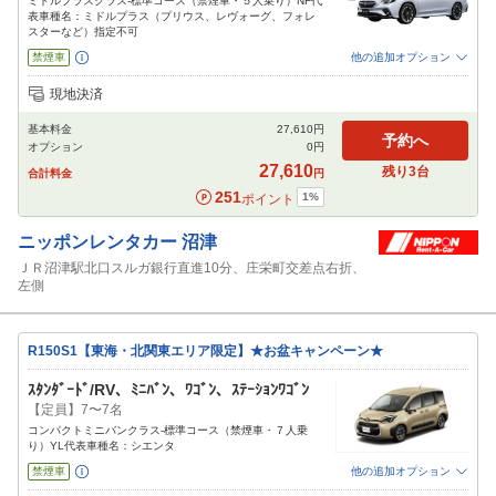
ミドルプラスクラス-標準コース（禁煙車・５人乗り）NF代
表車種名：ミドルプラス（プリウス、レヴォーグ、フォレ
スターなど）指定不可
禁煙車
他の追加オプション
追加可能オプション
（次画面で選択ができます）
現地決済
免責補償
NOC補償
チャイルドシート
ジュニアシート
ベビーシート
基本料金
27,610
円
カーナビ
ETC
その他
予約へ
オプション
0
円
閉じる
27,610
残り
3
台
合計料金
円
251
1
%
ポイント
ニッポンレンタカー
沼津
ＪＲ沼津駅北口スルガ銀行直進10分、庄栄町交差点右折、
左側
R150S1【東海・北関東エリア限定】★お盆キャンペーン★
ｽﾀﾝﾀﾞｰﾄﾞ/RV、ﾐﾆﾊﾞﾝ、ﾜｺﾞﾝ、ｽﾃｰｼｮﾝﾜｺﾞﾝ
【定員】7〜7名
コンパクトミニバンクラス-標準コース（禁煙車・７人乗
り）YL代表車種名：シエンタ
禁煙車
他の追加オプション