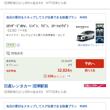
沼津駅南口から300ｍ徒歩4分 NTT沼津ビル前
当日の受付をスキップしてスグ出発できる快適プラン R405
ｽﾀﾝﾀﾞｰﾄﾞ/RV、ﾐﾆﾊﾞﾝ、ﾜｺﾞﾝ、ｽﾃｰｼｮﾝﾜｺﾞﾝ
【定員】7〜8名
Ｗ４クラス：セレナなど８人乗り代表車種名：セレナ
禁煙車
他の追加オプション
追加可能オプション
（次画面で選択ができます）
現地決済
免責補償
特別サポート
チャイルドシート
ジュニアシート
ベビーシート
基本料金
32,824
円
カーナビ
ETC
予約へ
オプション
0
円
閉じる
32,824
残り
2
台
合計料金
円
298
1
%
ポイント
日産レンタカー
沼津駅前
沼津駅南口から300ｍ徒歩4分 NTT沼津ビル前
当日の受付をスキップしてスグ出発できる快適プラン R405