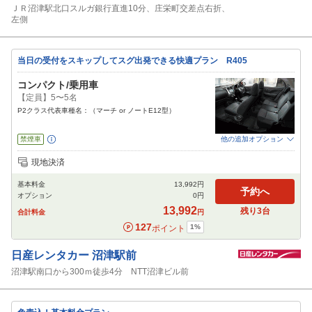
ＪＲ沼津駅北口スルガ銀行直進10分、庄栄町交差点右折、
左側
当日の受付をスキップしてスグ出発できる快適プラン R405
コンパクト/乗用車
【定員】5〜5名
P2クラス代表車種名：（マーチ or ノートE12型）
禁煙車
他の追加オプション
追加可能オプション
（次画面で選択ができます）
現地決済
免責補償
特別サポート
チャイルドシート
ジュニアシート
ベビーシート
基本料金
13,992
円
カーナビ
ETC
予約へ
オプション
0
円
閉じる
13,992
残り
3
台
合計料金
円
127
1
%
ポイント
日産レンタカー
沼津駅前
沼津駅南口から300ｍ徒歩4分 NTT沼津ビル前