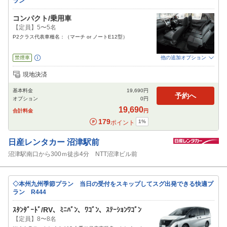
ラン
コンパクト/乗用車
【定員】5〜5名
P2クラス代表車種名：（マーチ or ノートE12型）
禁煙車
他の追加オプション
追加可能オプション
（次画面で選択ができます）
現地決済
免責補償
特別サポート
チャイルドシート
ジュニアシート
ベビーシート
基本料金
19,690
円
カーナビ
ETC
予約へ
オプション
0
円
閉じる
19,690
合計料金
円
179
1
%
ポイント
日産レンタカー
沼津駅前
沼津駅南口から300ｍ徒歩4分 NTT沼津ビル前
◇本州九州季節プラン 当日の受付をスキップしてスグ出発できる快適プ
ラン R444
ｽﾀﾝﾀﾞｰﾄﾞ/RV、ﾐﾆﾊﾞﾝ、ﾜｺﾞﾝ、ｽﾃｰｼｮﾝﾜｺﾞﾝ
【定員】8〜8名