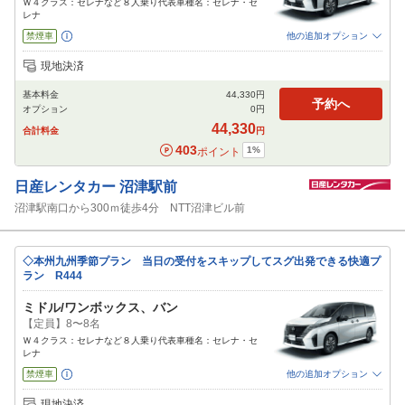
Ｗ４クラス：セレナなど８人乗り代表車種名：セレナ・セ
レナ
禁煙車
他の追加オプション
追加可能オプション
（次画面で選択ができます）
現地決済
免責補償
特別サポート
チャイルドシート
ジュニアシート
ベビーシート
基本料金
44,330
円
カーナビ
ETC
予約へ
オプション
0
円
閉じる
44,330
合計料金
円
403
1
%
ポイント
日産レンタカー
沼津駅前
沼津駅南口から300ｍ徒歩4分 NTT沼津ビル前
◇本州九州季節プラン 当日の受付をスキップしてスグ出発できる快適プ
ラン R444
ミドル/ワンボックス、バン
【定員】8〜8名
Ｗ４クラス：セレナなど８人乗り代表車種名：セレナ・セ
レナ
禁煙車
他の追加オプション
追加可能オプション
（次画面で選択ができます）
現地決済