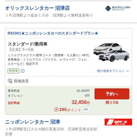
オリックスレンタカー
沼津店
ＪＲ沼津駅より徒歩１０分 沼津駅より無料送迎有り
R91001★ニッポンレンタカーのスタンダードプラン★
スタンダード/乗用車
【定員】5〜5名
ミドルプラスクラス-標準コース（禁煙車・５人乗り）NF代
表車種名：ミドルプラス（プリウス、レヴォーグ、フォレ
スターなど）指定不可
禁煙車
他の追加オプション
追加可能オプション
（次画面で選択ができます）
現地決済
免責補償
NOC補償
チャイルドシート
ジュニアシート
ベビーシート
基本料金
32,450
円
カーナビ
ETC
その他
予約へ
オプション
0
円
閉じる
32,450
残り
3
台
合計料金
円
295
1
%
ポイント
ニッポンレンタカー
沼津
ＪＲ沼津駅北口スルガ銀行直進10分、庄栄町交差点右折、
左側