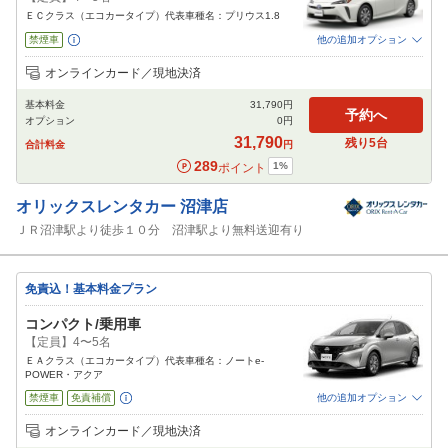
ＥＣクラス（エコカータイプ）代表車種名：プリウス1.8
禁煙車
他の追加オプション
追加可能オプション
（次画面で選択ができます）
オンラインカード／現地決済
免責補償
特別サポート
チャイルドシート
ジュニアシート
ベビーシート
基本料金
31,790
円
カーナビ
ETC
予約へ
オプション
0
円
閉じる
31,790
残り
5
台
合計料金
円
289
1
%
ポイント
オリックスレンタカー
沼津店
ＪＲ沼津駅より徒歩１０分 沼津駅より無料送迎有り
免責込！基本料金プラン
コンパクト/乗用車
【定員】4〜5名
ＥＡクラス（エコカータイプ）代表車種名：ノートe-
POWER・アクア
禁煙車
免責補償
他の追加オプション
追加可能オプション
（次画面で選択ができます）
オンラインカード／現地決済
特別サポート
チャイルドシート
ジュニアシート
ベビーシート
カーナビ