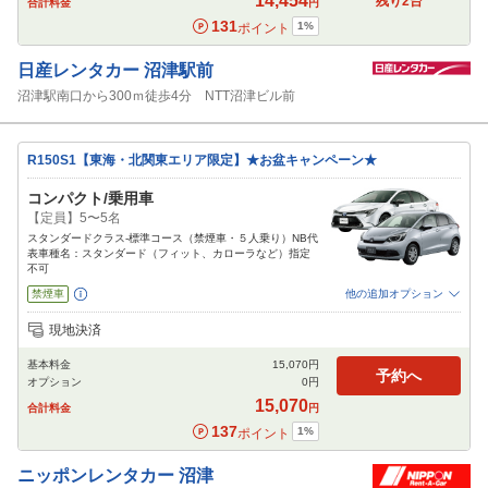
14,454
残り
2
台
合計料金
円
131
1
%
ポイント
日産レンタカー
沼津駅前
沼津駅南口から300ｍ徒歩4分 NTT沼津ビル前
R150S1【東海・北関東エリア限定】★お盆キャンペーン★
コンパクト/乗用車
【定員】5〜5名
スタンダードクラス-標準コース（禁煙車・５人乗り）NB代
表車種名：スタンダード（フィット、カローラなど）指定
不可
禁煙車
他の追加オプション
追加可能オプション
（次画面で選択ができます）
現地決済
免責補償
NOC補償
チャイルドシート
ジュニアシート
ベビーシート
基本料金
15,070
円
カーナビ
ETC
その他
予約へ
オプション
0
円
閉じる
15,070
合計料金
円
137
1
%
ポイント
ニッポンレンタカー
沼津