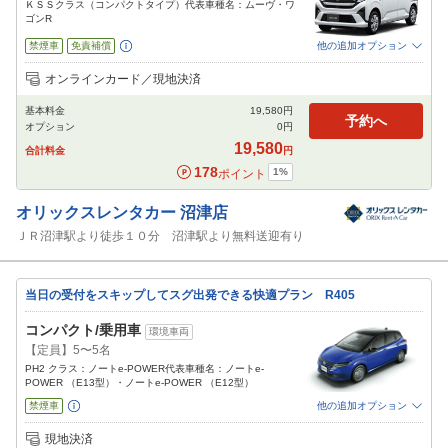
ＫＳＳクラス（コンパクトタイプ）代表車種名：ムーヴ・ワ
ゴンR
禁煙車
免責補償
他の追加オプション
追加可能オプション
（次画面で選択ができます）
オンラインカード／現地決済
特別サポート
チャイルドシート
ジュニアシート
ベビーシート
カーナビ
基本料金
19,580
円
ETC
予約へ
オプション
0
円
閉じる
19,580
合計料金
円
178
1
%
ポイント
オリックスレンタカー
沼津店
ＪＲ沼津駅より徒歩１０分 沼津駅より無料送迎有り
当日の受付をスキップしてスグ出発できる快適プラン R405
コンパクト/乗用車
環境車両
【定員】5〜5名
PH2 クラス：ノートe-POWER代表車種名：ノートe-
POWER （E13型）・ノートe-POWER （E12型）
禁煙車
他の追加オプション
追加可能オプション
（次画面で選択ができます）
現地決済