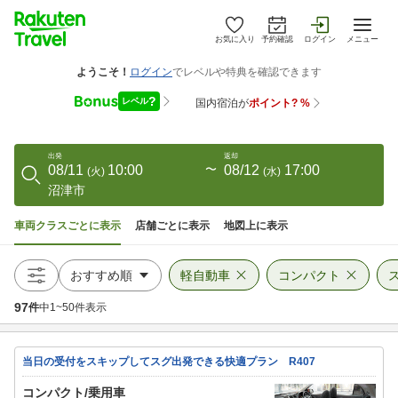
お気に入り
予約確認
ログイン
メニュー
出発
返却
08/11
10:00
〜
08/12
17:00
(
火
)
(
水
)
沼津市
車両クラスごとに表示
店舗ごとに表示
地図上に表示
軽自動車
コンパクト
97
件
中
1
~
50
件表示
当日の受付をスキップしてスグ出発できる快適プラン R407
コンパクト/乗用車