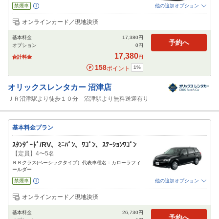
禁煙車
他の追加オプション
追加可能オプション
（次画面で選択ができます）
オンラインカード／現地決済
免責補償
特別サポート
チャイルドシート
ジュニアシート
ベビーシート
基本料金
17,380
円
カーナビ
ETC
予約へ
オプション
0
円
閉じる
17,380
合計料金
円
158
1
%
ポイント
オリックスレンタカー
沼津店
ＪＲ沼津駅より徒歩１０分 沼津駅より無料送迎有り
基本料金プラン
ｽﾀﾝﾀﾞｰﾄﾞ/RV、ﾐﾆﾊﾞﾝ、ﾜｺﾞﾝ、ｽﾃｰｼｮﾝﾜｺﾞﾝ
【定員】4〜5名
ＲＢクラス(ベーシックタイプ）代表車種名：カローラフィ
ールダー
禁煙車
他の追加オプション
追加可能オプション
（次画面で選択ができます）
オンラインカード／現地決済
免責補償
特別サポート
チャイルドシート
ジュニアシート
ベビーシート
基本料金
26,730
円
カーナビ
ETC
予約へ