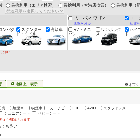
す
乗捨利用（エリア検索）
乗捨利用（空港店検索）
乗捨利用（
ミニバン･ワゴン
エコ
画像を見る
画像
コンパク
スタンダー
高級車
RV・ミニ
ワンボック
ハイ
ド・ミドル
バン
ス
ド
ください
※オプシ
補償
禁煙車
喫煙車
カーナビ
ETC
4WD
スタッドレス
ジュニアシート
ベビーシート
料金が加算されます
らでも良い
応