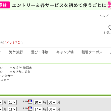
ヘルプ
お気
ー
海外旅行
遊び・体験
キャンプ場
割引クーポン
00
出発場所: 那覇市
00
出発店舗に返却
レンタカー
エコカー
月
日
時
分
月
日
時
分