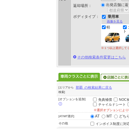
出発店舗に返
返却場所：
ボディタイプ：
乗用車
画像を見る
軽
ト
※１つ以上選択して
その他検索条件変更はこちら
那覇 の検索結果に戻る
[エリアから
検索]
[オプションを追加]
免責補償
NOC
チャイルドシート
※選択オプションにより
AT
MT
どち
[AT/MT選択]
その他
インボイス制度に対