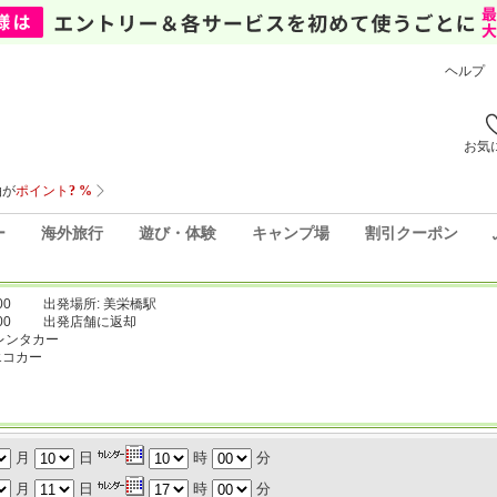
ヘルプ
お気
ー
海外旅行
遊び・体験
キャンプ場
割引クーポン
00
出発場所: 美栄橋駅
00
出発店舗に返却
レンタカー
エコカー
月
日
時
分
月
日
時
分