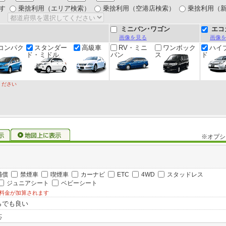
す
乗捨利用（エリア検索）
乗捨利用（空港店検索）
乗捨利用（
ミニバン･ワゴン
エコ
画像を見る
画像
コンパク
スタンダー
高級車
RV・ミニ
ワンボック
ハイ
ド・ミドル
バン
ス
ド
ください
※オプシ
補償
禁煙車
喫煙車
カーナビ
ETC
4WD
スタッドレス
ジュニアシート
ベビーシート
料金が加算されます
らでも良い
応