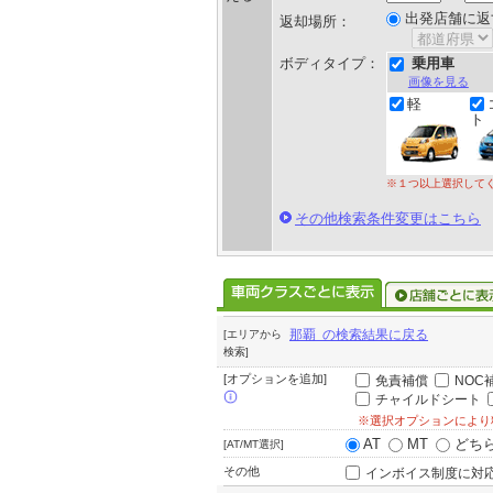
出発店舗に返
返却場所：
ボディタイプ：
乗用車
画像を見る
軽
ト
※１つ以上選択して
その他検索条件変更はこちら
那覇 の検索結果に戻る
[エリアから
検索]
[オプションを追加]
免責補償
NOC
チャイルドシート
※選択オプションにより
AT
MT
どち
[AT/MT選択]
その他
インボイス制度に対