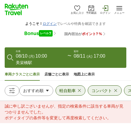
お気に入り
予約確認
ログイン
メニュー
出発
返却
08/10
10:00
〜
08/11
17:00
(
月
)
(
火
)
美栄橋駅
車両クラスごとに表示
店舗ごとに表示
地図上に表示
軽自動車
コンパクト
誠に申し訳ございませんが、指定の検索条件に該当する車両が見
つかりませんでした。
ボディタイプの条件等を変更して再度検索してください。