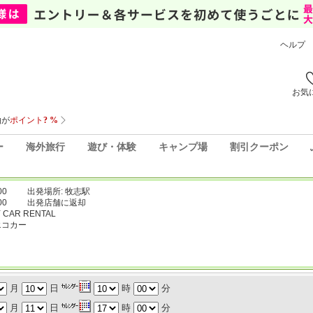
ヘルプ
お気
ー
海外旅行
遊び・体験
キャンプ場
割引クーポン
00
出発場所: 牧志駅
00
出発店舗に返却
CAR RENTAL
エコカー
月
日
時
分
月
日
時
分