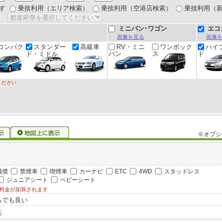
す
乗捨利用（エリア検索）
乗捨利用（空港店検索）
乗捨利用（
ミニバン･ワゴン
エコ
画像を見る
画像
コンパク
スタンダー
高級車
RV・ミニ
ワンボック
ハイ
ド・ミドル
バン
ス
ド
ください
※オプシ
補償
禁煙車
喫煙車
カーナビ
ETC
4WD
スタッドレス
ジュニアシート
ベビーシート
料金が加算されます
らでも良い
応