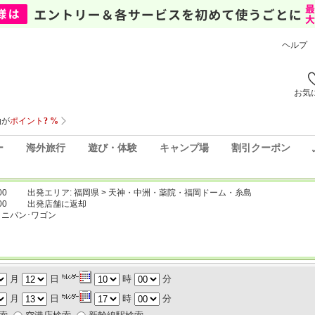
ヘルプ
お気
ー
海外旅行
遊び・体験
キャンプ場
割引クーポン
00
出発エリア: 福岡県 > 天神・中洲・薬院・福岡ドーム・糸島
00
出発店舗に返却
ミニバン･ワゴン
月
日
時
分
月
日
時
分