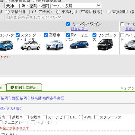
索
空港店検索
新幹線駅検索
す
乗捨利用（エリア検索）
乗捨利用（空港店検索）
乗捨利用（
ミニバン･ワゴン
エコ
画像を見る
画像
コンパク
スタンダー
高級車
RV・ミニ
ワンボック
ハイ
ド・ミドル
バン
ス
ド
ください
※オプシ
福岡市西区
福岡市城南区
福岡市早良区
院駅
唐人町駅
補償
禁煙車
喫煙車
カーナビ
ETC
4WD
スタッドレス
ジュニアシート
ベビーシート
料金が加算されます
らでも良い