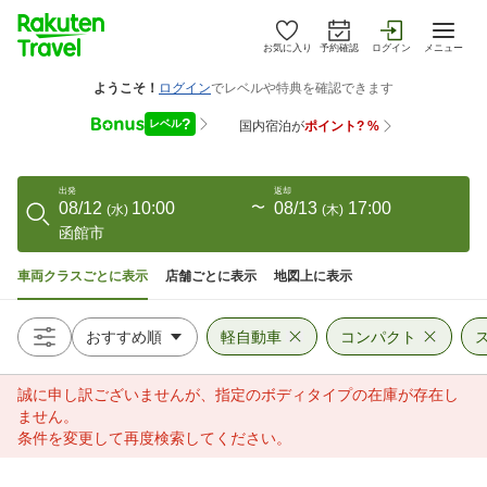
お気に入り
予約確認
ログイン
メニュー
出発
返却
08/12
10:00
〜
08/13
17:00
(
水
)
(
木
)
函館市
車両クラスごとに表示
店舗ごとに表示
地図上に表示
軽自動車
コンパクト
誠に申し訳ございませんが、指定のボディタイプの在庫が存在し
ません。
条件を変更して再度検索してください。