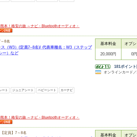
本！格安の旅 ～ナビ・Bluetoothオーディオ・
7～8名
基本料金
オプシ
ス（W3）(定員7~8名)/ 代表車種名：W3（ステップ
シー）など
20,000円
0
181
ポイント
オンラインカード／
シート
ジュニアシート
ベビーシート
カーナビ
本！格安の旅 ～ナビ・Bluetoothオーディオ・
【定員】7～8名
基本料金
オプシ