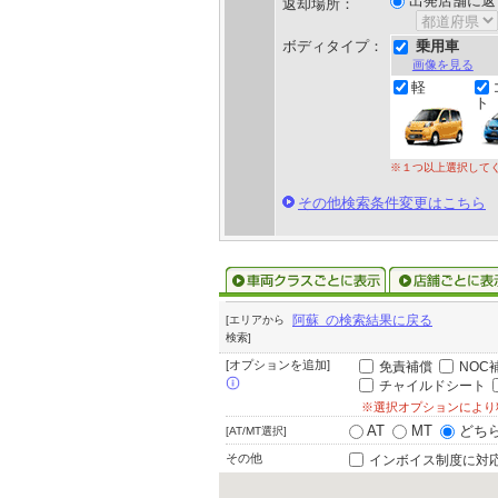
出発店舗に返
返却場所：
ボディタイプ：
乗用車
画像を見る
軽
ト
※１つ以上選択して
その他検索条件変更はこちら
阿蘇 の検索結果に戻る
[エリアから
検索]
[オプションを追加]
免責補償
NOC
チャイルドシート
※選択オプションにより
AT
MT
どち
[AT/MT選択]
その他
インボイス制度に対