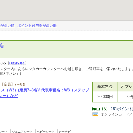
金が高い順
ポイント付与率が高い順
店
-5
センター内にあるレンタカーカウンターへお越し頂き、ご送迎車をご案内いたします
連絡下さい）)
【定員】7～8名
基本料金
オプシ
ス（W3）(定員7~8名)/ 代表車種名：W3（ステップ
シー）など
20,000円
0
181
ポイント
オンラインカード／
シート
ジュニアシート
ベビーシート
カーナビ