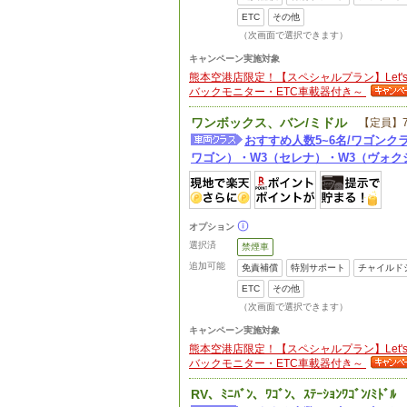
ETC
その他
（次画面で選択できます）
キャンペーン実施対象
熊本空港店限定！【スペシャルプラン】Let's熊
バックモニター・ETC車載器付き～
ワンボックス、バン/ミドル
【定員】
おすすめ人数5~6名/ワゴンクラ
ワゴン）・W3（セレナ）・W3（ヴォク
オプション
選択済
禁煙車
追加可能
免責補償
特別サポート
チャイルド
ETC
その他
（次画面で選択できます）
キャンペーン実施対象
熊本空港店限定！【スペシャルプラン】Let's熊
バックモニター・ETC車載器付き～
RV、ﾐﾆﾊﾞﾝ、ﾜｺﾞﾝ、ｽﾃｰｼｮﾝﾜｺﾞﾝ/ﾐﾄﾞﾙ