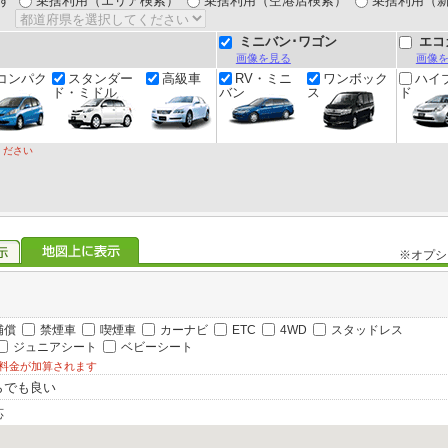
す
乗捨利用（エリア検索）
乗捨利用（空港店検索）
乗捨利用（
ミニバン･ワゴン
エコ
画像を見る
画像
コンパク
スタンダー
高級車
RV・ミニ
ワンボック
ハイ
ド・ミドル
バン
ス
ド
ください
※オプシ
補償
禁煙車
喫煙車
カーナビ
ETC
4WD
スタッドレス
ジュニアシート
ベビーシート
料金が加算されます
らでも良い
応