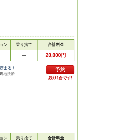
ョン
乗り捨て
合計料金
20,000円
円
―
貯まる！
予約
現地決済
残り1台です!
ョン
乗り捨て
合計料金