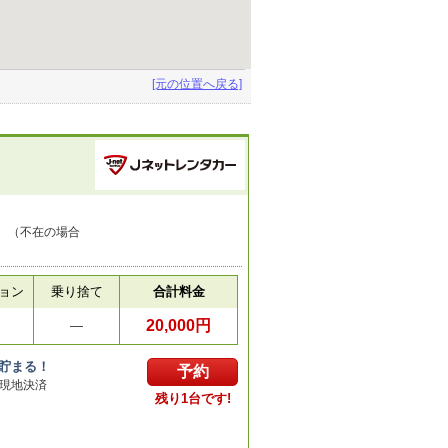
[元の位置へ戻る]
。（不在の場合
ョン
乗り捨て
合計料金
20,000円
円
―
貯まる！
予約
現地決済
残り1台です!