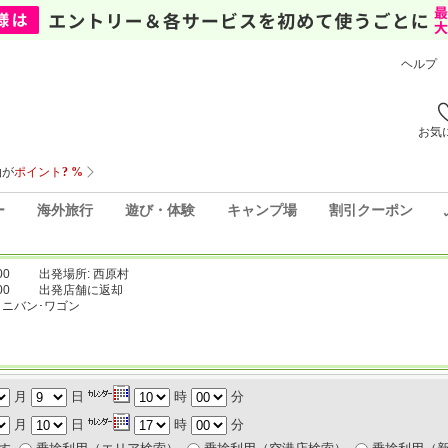
ヘルプ
お気
ー
海外旅行
遊び・体験
キャンプ場
割引クーポン
00
出発場所: 西原村
00
出発店舗に返却
ミニバン･ワゴン
月
日
時
分
月
日
時
分