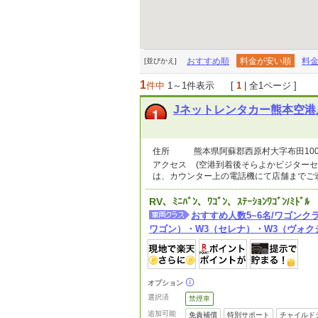
おすすめ順
料金が安い順
料
[並びかえ]
1
件中
1～1件表示
[
1
| 全1ページ ]
Jネットレンタカー熊本空港
住所
熊本県阿蘇郡西原村大字布田1000
アクセス
(空港到着後そらよかビジター
は、カウンター上の電話機にて店舗までご
RV、ﾐﾆﾊﾞﾝ、ﾜｺﾞﾝ、ｽﾃｰｼｮﾝﾜｺﾞﾝ/ﾐﾄﾞﾙ
おすすめ人数5~6名/ワゴンクラ
ワゴン）・W3（セレナ）・W3（ヴォク
オプション
選択済
禁煙車
追加可能
免責補償
特別サポート
チャイルド