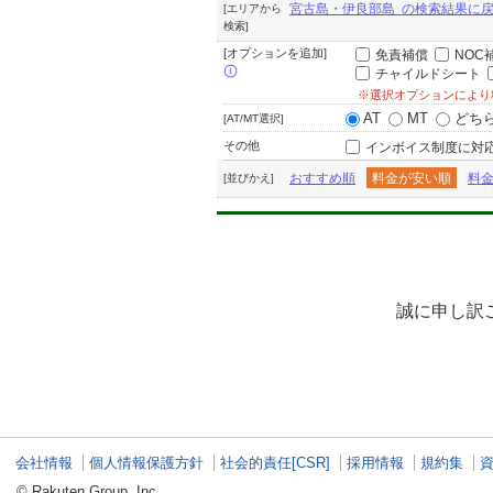
宮古島・伊良部島 の検索結果に
[エリアから
検索]
[オプションを追加]
免責補償
NOC
チャイルドシート
※選択オプションにより
AT
MT
どち
[AT/MT選択]
その他
インボイス制度に対
おすすめ順
料金が安い順
料
[並びかえ]
誠に申し訳
会社情報
個人情報保護方針
社会的責任[CSR]
採用情報
規約集
© Rakuten Group, Inc.