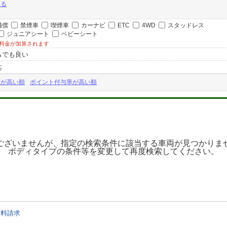
戻る
補償
禁煙車
喫煙車
カーナビ
ETC
4WD
スタッドレス
ジュニアシート
ベビーシート
料金が加算されます
らでも良い
応
金が高い順
ポイント付与率が高い順
ございませんが、指定の検索条件に該当する車両が見つかりま
ボディタイプの条件等を変更して再度検索してください。
資料請求