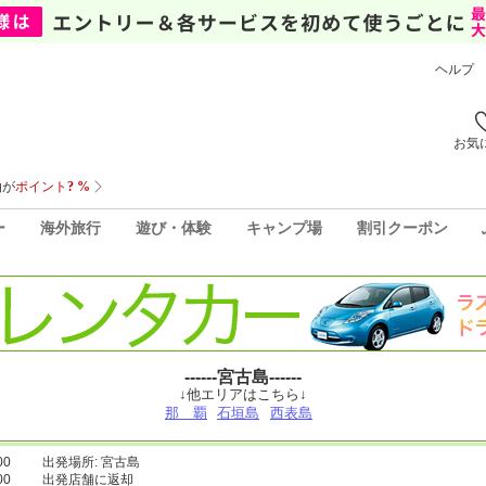
ヘルプ
お気
ー
海外旅行
遊び・体験
キャンプ場
割引クーポン
------宮古島------
↓他エリアはこちら↓
那 覇
石垣島
西表島
00
出発場所: 宮古島
00
出発店舗に返却