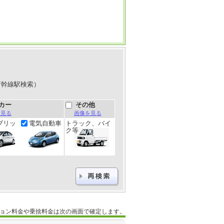
新幹線駅検索）
カー
その他
を見る
画像を見る
ブリッ
電気自動車
トラック、バイ
ク等
ョン料金や乗捨料金は次の画面で確定します。