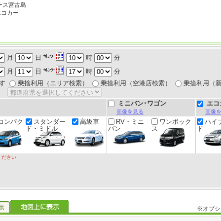
ース宮古島
エコカー
月
日
時
分
月
日
時
分
す
乗捨利用（エリア検索）
乗捨利用（空港店検索）
乗捨利用（
ミニバン･ワゴン
エコ
画像を見る
画像
コンパク
スタンダー
高級車
RV・ミニ
ワンボック
ハイ
ド・ミドル
バン
ス
ド
ください
※オプシ