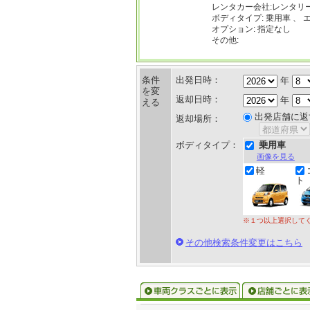
レンタカー会社:レンタリ
ボディタイプ: 乗用車 、 
オプション: 指定なし
その他:
条件
出発日時：
年
を変
返却日時：
年
える
出発店舗に返
返却場所：
ボディタイプ：
乗用車
画像を見る
軽
ト
※１つ以上選択して
その他検索条件変更はこちら