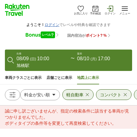
お気に入り
予約確認
ログイン
メニュー
出発
返却
08/09
10:00
〜
08/10
17:00
(
日
)
(
月
)
旭橋駅
車両クラスごとに表示
店舗ごとに表示
地図上に表示
軽自動車
コンパクト
誠に申し訳ございませんが、指定の検索条件に該当する車両が見
つかりませんでした。
ボディタイプの条件等を変更して再度検索してください。