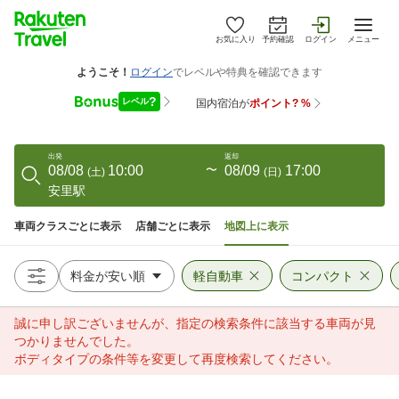
お気に入り
予約確認
ログイン
メニュー
出発
返却
08/08
10:00
〜
08/09
17:00
(
土
)
(
日
)
安里駅
車両クラスごとに表示
店舗ごとに表示
地図上に表示
軽自動車
コンパクト
誠に申し訳ございませんが、指定の検索条件に該当する車両が見
つかりませんでした。
ボディタイプの条件等を変更して再度検索してください。