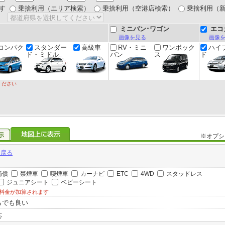
す
乗捨利用（エリア検索）
乗捨利用（空港店検索）
乗捨利用（
ミニバン･ワゴン
エコ
画像を見る
画像
コンパク
スタンダー
高級車
RV・ミニ
ワンボック
ハイ
ド・ミドル
バン
ス
ド
ください
※オプシ
に戻る
補償
禁煙車
喫煙車
カーナビ
ETC
4WD
スタッドレス
ジュニアシート
ベビーシート
料金が加算されます
らでも良い
応