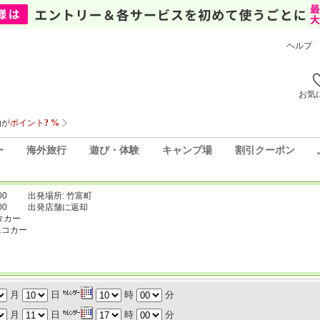
ヘルプ
お気
ー
海外旅行
遊び・体験
キャンプ場
割引クーポン
00
出発場所: 竹富町
00
出発店舗に返却
タカー
エコカー
月
日
時
分
月
日
時
分