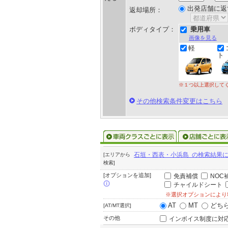
出発店舗に返
返却場所：
ボディタイプ：
乗用車
画像を見る
軽
ト
※１つ以上選択して
その他検索条件変更はこちら
石垣・西表・小浜島 の検索結果
[エリアから
検索]
[オプションを追加]
免責補償
NOC
チャイルドシート
※選択オプションにより
AT
MT
どち
[AT/MT選択]
その他
インボイス制度に対