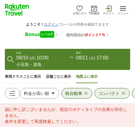
お気に入り
予約確認
ログイン
メニュー
出発
返却
08/10
10:00
〜
08/11
17:00
(
月
)
(
火
)
小豆島・直島
車両クラスごとに表示
店舗ごとに表示
地図上に表示
軽自動車
コンパクト
誠に申し訳ございませんが、指定のボディタイプの在庫が存在し
ません。
条件を変更して再度検索してください。