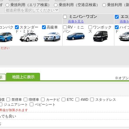
す
乗捨利用（エリア検索）
乗捨利用（空港店検索）
乗捨利用（
ミニバン･ワゴン
エコ
画像を見る
画像
コンパク
スタンダー
高級車
RV・ミニ
ワンボック
ハイ
ド・ミドル
バン
ス
ド
ください
※オプシ
補償
禁煙車
喫煙車
カーナビ
ETC
4WD
スタッドレス
ジュニアシート
ベビーシート
料金が加算されます
らでも良い
応