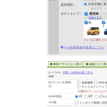
出発店舗に返
返却場所：
ボディタイプ：
乗用車
画像を見る
軽
ト
※１つ以上選択して
その他検索条件変更はこちら
那覇 の検索結果に戻る
[エリアから
検索]
[オプションを追加]
免責補償
NOC
チャイルドシート
※選択オプションにより
AT
MT
どち
[AT/MT選択]
その他
インボイス制度に対