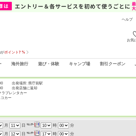
ヘルプ
お気
ー
海外旅行
遊び・体験
キャンプ場
割引クーポン
00
出発場所: 県庁前駅
00
出発店舗に返却
クラブレンタカー
エコカー
月
日
時
分
月
日
時
分