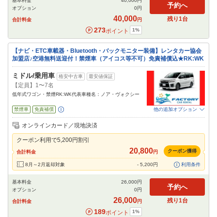
基本料金
40,000
円
予約へ
オプション
0
円
40,000
残り
1
台
合計料金
円
273
1
%
ポイント
【ナビ・ETC車載器・Bluetooth・バックモニター装備】レンタカー協会
加盟店♪空港無料送迎付！禁煙車（アイコス等不可）免責補償込★RK:WK
ミドル/乗用車
格安中古車
最安値保証
【定員】1〜7名
低年式ワゴン・禁煙RK:WK代表車種名：ノア・ヴォクシー
禁煙車
免責補償
他の追加オプション
追加可能オプション
（次画面で選択ができます）
オンラインカード／現地決済
NOC補償
チャイルドシート
ジュニアシート
カーナビ
ETC
その他
クーポン利用で
5,200
円割引
閉じる
20,800
クーポン獲得
合計料金
円
8月～2月返却対象
-
5,200
円
利用条件
基本料金
26,000
円
予約へ
オプション
0
円
26,000
残り
1
台
合計料金
円
189
1
%
ポイント