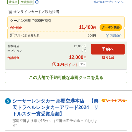
禁煙車
免責補償
他の追加オプション
追加可能オプション
（次画面で選択ができます）
オンラインカード／現地決済
チャイルドシート
ジュニアシート
ベビーシート
カーナビ
ETC
クーポン利用で
600
円割引
閉じる
11,400
クーポン獲得
合計料金
円
7月～2月返却対象
-
600
円
利用条件
基本料金
12,000
円
予約へ
オプション
0
円
12,000
残り
1
台
合計料金
円
104
1
%
ポイント
この店舗で予約可能な車両クラスを見る
シーサーレンタカー
那覇空港本店 【楽
5
天トラベルレンタカーアワード2024 リ
トルスター賞受賞店舗】
那覇空港より車で15分～（空港送迎予約承っておりま
す）