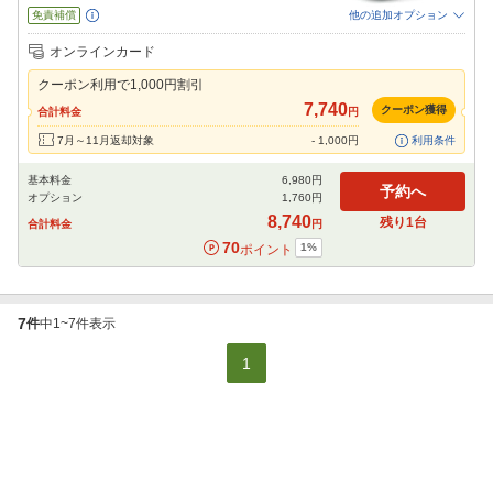
免責補償
他の追加オプション
追加可能オプション
（次画面で選択ができます）
オンラインカード
喫煙車
NOC補償
特別サポート
スタッドレス
チャイルドシート
クーポン利用で
1,000
円割引
ジュニアシート
ベビーシート
カーナビ
ETC
その他
7,740
クーポン獲得
合計料金
円
閉じる
7月～11月返却対象
-
1,000
円
利用条件
基本料金
6,980
円
予約へ
オプション
1,760
円
8,740
残り
1
台
合計料金
円
70
1
%
ポイント
7
件
中
1
~
7
件表示
1