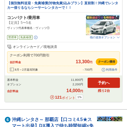
【個別無料送迎・免責補償(対物免責)込みプラン】直前割！沖縄でレンタ
カー借りるならシーサーレンタカーで！！
コンパクト/乗用車
【定員】5〜5名
ヴィッツ代表車種名：ヴィッツ①
禁煙車
免責補償
他の追加オプション
追加可能オプション
（次画面で選択ができます）
オンラインカード／現地決済
NOC補償
チャイルドシート
ジュニアシート
カーナビ
ETC
その他
クーポン利用で
700
円割引
閉じる
13,300
クーポン獲得
合計料金
円
8月～2月返却対象
-
700
円
利用条件
基本料金
11,800
円
予約へ
オプション
2,200
円
14,000
残り
2
台
合計料金
円
121
1
%
ポイント
沖縄レンタさ～
那覇店【口コミ4.5★ス
6
マート出発】DX導入で待ち時間短縮×免