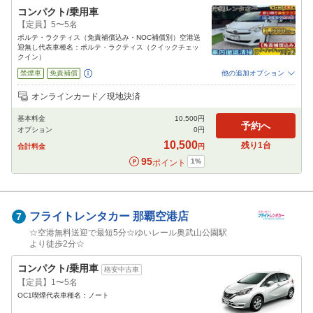
コンパクト/乗用車
【定員】5〜5名
ポルテ・ラクティス（免責補償込み・NOC補償別）空港送
迎無し代表車種名：ポルテ・ラクティス（クイックチェッ
クイン）
禁煙車
免責補償
他の追加オプション
追加可能オプション
（次画面で選択ができます）
オンラインカード／現地決済
NOC補償
特別サポート
チャイルドシート
ジュニアシート
ベビーシート
基本料金
10,500
円
カーナビ
ETC
その他
予約へ
オプション
0
円
閉じる
10,500
残り
1
台
合計料金
円
95
1
%
ポイント
フライトレンタカー
那覇空港店
7
☆空港無料送迎で最短5分☆ゆいレール奥武山公園駅
より徒歩2分☆
コンパクト/乗用車
格安中古車
【定員】1〜5名
OC1喫煙代表車種名：ノート