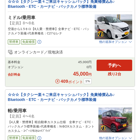
象外となりますのでご注意ください。空港以外からの
☆☆☆【タクシー楽々ご来店キャッシュバック】免責補償込み♪
タクシーキャッシュバックは行っておりませんのでご
Bluetooth・ETC・カーナビ・バックカメラ標準装備
了承ください。＊運転手の方に「那覇市かなぐすく2-
12-6でナビを入れてください」とお伝え下さい。
ミドル/乗用車
【定員】8〜8名
空港から1.5キロ【8人乗・禁煙車】全車ナビ・ETC・バッ
クカメラ装備♪代表車種名：C27セレナ
禁煙車
免責補償
他の追加オプション
追加可能オプション
（次画面で選択ができます）
オンラインカード／現地決済
NOC補償
チャイルドシート
ジュニアシート
カーナビ
ETC
その他
基本料金
45,000
円
閉じる
予約へ
オプション
0
円
45,000
残り
2
台
合計料金
円
409
1
%
ポイント
☆☆☆【タクシー楽々ご来店キャッシュバック】免責補償込み♪
Bluetooth・ETC・カーナビ・バックカメラ標準装備
軽/乗用車
【定員】4〜4名
【4人乗・禁煙車】軽自動車カスタム仕様 全車ナビ・ETC・
バックカメラ標準装備♪代表車種名：N-BOXカスタム・タント
カスタム・ｽﾍﾟｰｼｱｶｽﾀﾑﾊｲﾌﾞﾘｯﾄﾞ
禁煙車
免責補償
他の追加オプション