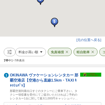
[元の位置へ戻る]
免責補償
軽自動車
7
件
中
1
~
7
件表示
OKINAWA ヴァケーションレンタカー
那
1
覇空港店【空港から直線1.5km・TAXI ｷ
ｬｯｼｭﾊﾞｯ】
那覇空港到着出口すぐのタクシーにご乗車下さい。タ
クシー領収書を受付にてご提示いただければご予約の
レンタカー1台に対して最大1,000円キャッシュバック
させていただきます。領収書のご提示がない場合は対