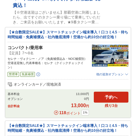
責込！
【※空港送迎はございません】那覇空港に到着しまし
たら、出てすぐのタクシー乗り場にて乗車していただ
き、ご来店をお願いいたします。★9番タクシー乗り
場が近距離タクシーになります。 片道1,800円前後
※混雑時除く ■沖縄レンタさ～ 那覇市具志1-9-6
【★台数限定SALE★】スマートチェックイン端末導入！口コミ4.5・待ち
※宮城北公園近く ※大人数で2台以上ご利用の場合は
時間短縮・免責補償込・社内徹底清掃！空港から約10分の好立地！
代表者様のみご来店も受付可能です。
コンパクト/乗用車
【定員】7〜8名
セレナ・ヴォクシー・ノア（免責補償込み・NOC補償別）
空港送迎無し代表車種名：セレナ（クイックチェックイ
ン）
禁煙車
免責補償
他の追加オプション
追加可能オプション
（次画面で選択ができます）
オンラインカード／現地決済
NOC補償
特別サポート
チャイルドシート
ジュニアシート
ベビーシート
基本料金
13,000
円
カーナビ
ETC
その他
予約へ
オプション
0
円
閉じる
13,000
残り
3
台
合計料金
円
118
1
%
ポイント
【★台数限定SALE★】スマートチェックイン端末導入！口コミ4.5・待ち
時間短縮・免責補償込・社内徹底清掃！空港から約10分の好立地！