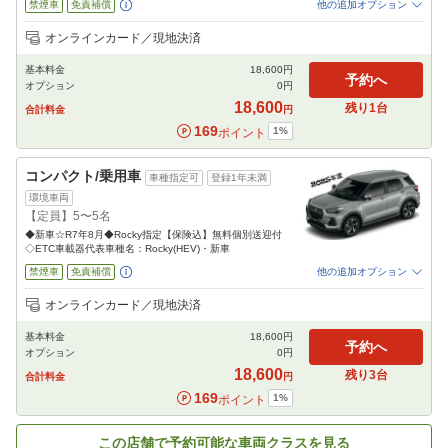
禁煙車
免責補償
他の追加オプション
追加可能オプション
（次画面で選択ができます）
オンラインカード／現地決済
NOC補償
チャイルドシート
ジュニアシート
ベビーシート
カーナビ
ETC
基本料金
18,600
円
予約へ
オプション
0
円
閉じる
18,600
残り
1
台
合計料金
円
169
1
%
ポイント
コンパクト/乗用車
車種指定可
登録1年未満
環境車両
【定員】5〜5名
◆新車☆R7年8月◆Rocky指定【保険込】無料個別送迎付
◇ETC車載器代表車種名：Rocky(HEV)・新車
禁煙車
免責補償
他の追加オプション
追加可能オプション
（次画面で選択ができます）
オンラインカード／現地決済
NOC補償
チャイルドシート
ジュニアシート
ベビーシート
カーナビ
ETC
基本料金
18,600
円
予約へ
オプション
0
円
閉じる
18,600
残り
3
台
合計料金
円
169
1
%
ポイント
この店舗で予約可能な車両クラスを見る