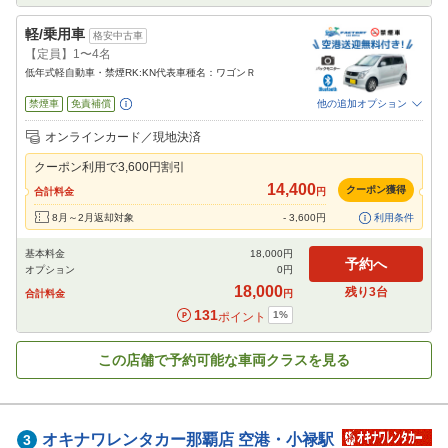
軽/乗用車
格安中古車
【定員】1〜4名
低年式軽自動車・禁煙RK:KN代表車種名：ワゴンＲ
禁煙車
免責補償
他の追加オプション
追加可能オプション
（次画面で選択ができます）
オンラインカード／現地決済
NOC補償
チャイルドシート
ジュニアシート
カーナビ
ETC
その他
クーポン利用で
3,600
円割引
閉じる
14,400
クーポン獲得
合計料金
円
8月～2月返却対象
-
3,600
円
利用条件
基本料金
18,000
円
予約へ
オプション
0
円
18,000
残り
3
台
合計料金
円
131
1
%
ポイント
この店舗で予約可能な車両クラスを見る
オキナワレンタカー那覇店
空港・小禄駅
3