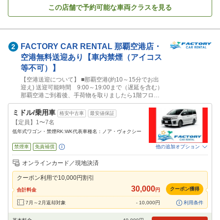
この店舗で予約可能な車両クラスを見る
FACTORY CAR RENTAL
那覇空港店・
2
空港無料送迎あり【車内禁煙（アイコス
等不可）】
【空港送迎について】 ■那覇空港(約10～15分でお出
迎え) 送迎可能時間 9:00～19:00まで（遅延を含む）
那覇空港ご到着後、手荷物を取りましたら1階フロア
内から 当店（098-851-7566）までご連絡をお願いし
ます。 ■モノレール赤嶺駅(約8分～10分でお出迎え)
ミドル/乗用車
格安中古車
最安値保証
送迎可能時間 9:00～19:00まで 赤嶺駅ご到着後、改
【定員】1〜7名
札口近くから 当店（098-851-7566）までご連絡
低年式ワゴン・禁煙RK:WK代表車種名：ノア・ヴォクシー
禁煙車
免責補償
他の追加オプション
追加可能オプション
（次画面で選択ができます）
オンラインカード／現地決済
NOC補償
チャイルドシート
ジュニアシート
カーナビ
ETC
その他
クーポン利用で
10,000
円割引
閉じる
30,000
クーポン獲得
合計料金
円
7月～2月返却対象
-
10,000
円
利用条件