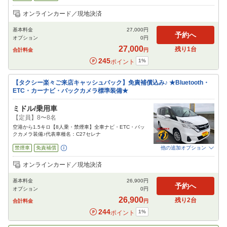
追加可能オプション
（次画面で選択ができます）
オンラインカード／現地決済
NOC補償
チャイルドシート
ジュニアシート
カーナビ
ETC
その他
基本料金
27,000
円
閉じる
予約へ
オプション
0
円
27,000
残り
1
台
合計料金
円
245
1
%
ポイント
【タクシー楽々ご来店キャッシュバック】免責補償込み♪ ★Bluetooth・
ETC・カーナビ・バックカメラ標準装備★
ミドル/乗用車
【定員】8〜8名
空港から1.5キロ【8人乗・禁煙車】全車ナビ・ETC・バッ
クカメラ装備♪代表車種名：C27セレナ
禁煙車
免責補償
他の追加オプション
追加可能オプション
（次画面で選択ができます）
オンラインカード／現地決済
NOC補償
チャイルドシート
ジュニアシート
カーナビ
ETC
その他
基本料金
26,900
円
閉じる
予約へ
オプション
0
円
26,900
残り
2
台
合計料金
円
244
1
%
ポイント