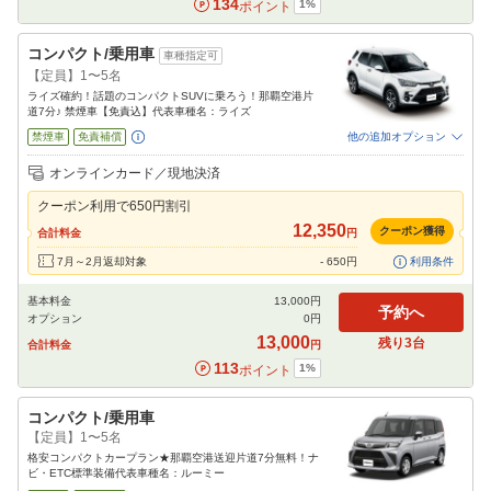
134
1
%
ポイント
コンパクト/乗用車
車種指定可
【定員】1〜5名
ライズ確約！話題のコンパクトSUVに乗ろう！那覇空港片
道7分♪ 禁煙車【免責込】代表車種名：ライズ
禁煙車
免責補償
他の追加オプション
追加可能オプション
（次画面で選択ができます）
オンラインカード／現地決済
チャイルドシート
ジュニアシート
ベビーシート
カーナビ
ETC
クーポン利用で
650
円割引
閉じる
12,350
クーポン獲得
合計料金
円
7月～2月返却対象
-
650
円
利用条件
基本料金
13,000
円
予約へ
オプション
0
円
13,000
残り
3
台
合計料金
円
113
1
%
ポイント
コンパクト/乗用車
【定員】1〜5名
格安コンパクトカープラン★那覇空港送迎片道7分無料！ナ
ビ・ETC標準装備代表車種名：ルーミー