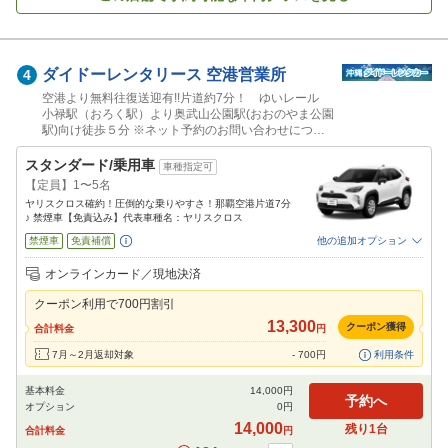
ダイドーレンタリース
空港営業所
4
空港より無料往復送迎有!!片道約7分！ ゆいレール
小禄駅（おろく駅）より奥武山公園駅(おおのやま公園
駅)向け徒歩５分 ※ネット予約のお問い合わせにつき
ましては℡０９８-８９１-８８８８までお問い合わせ
くださいませ。
スタンダード/乗用車
車種指定可
【定員】1〜5名
ヤリスクロス確約！圧倒的な乗りやすさ！那覇空港片道7分
♪ 禁煙車【免責込み】代表車種名：ヤリスクロス
禁煙車
免責補償
他の追加オプション
追加可能オプション
（次画面で選択ができます）
オンラインカード／現地決済
チャイルドシート
ジュニアシート
ベビーシート
カーナビ
ETC
クーポン利用で
700
円割引
閉じる
13,300
クーポン獲得
合計料金
円
7月～2月返却対象
-
700
円
利用条件
基本料金
14,000
円
予約へ
オプション
0
円
14,000
残り
1
台
合計料金
円