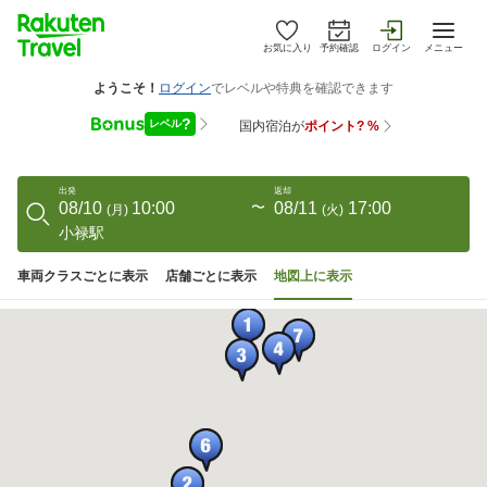
お気に入り
予約確認
ログイン
メニュー
出発
返却
08/10
10:00
〜
08/11
17:00
(
月
)
(
火
)
小禄駅
車両クラスごとに表示
店舗ごとに表示
地図上に表示