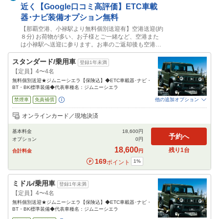
近く【Google口コミ高評価】ETC車載
器･ナビ装備オプション無料
【那覇空港、小禄駅より無料個別送迎有】空港送迎(約
８分) お荷物が多い、お子様とご一緒など、空港また
は小禄駅へ送迎に参ります。お車のご返却後も空港か
小禄駅まで送迎可能です。（※送迎不要プランもござ
います。沖縄唯一の電車、ゆいレールに乗って自衛隊
スタンダード/乗用車
登録1年未満
の駐機場や沖縄の景観を眺めながら2駅目小禄駅で下
【定員】4〜4名
車してください。イオン那覇店の裏に当店がございま
無料個別送迎★ジムニーシエラ【保険込】◆ETC車載器･ナビ・
す。）★チャイルドシート類無料貸出
BT・BK標準装備◆代表車種名：ジムニーシエラ
禁煙車
免責補償
他の追加オプション
追加可能オプション
（次画面で選択ができます）
オンラインカード／現地決済
NOC補償
チャイルドシート
ジュニアシート
ベビーシート
カーナビ
ETC
基本料金
18,600
円
予約へ
オプション
0
円
閉じる
18,600
残り
1
台
合計料金
円
169
1
%
ポイント
ミドル/乗用車
登録1年未満
【定員】4〜4名
無料個別送迎★ジムニーシエラ【保険込】◆ETC車載器･ナビ・
BT・BK標準装備◆代表車種名：ジムニーシエラ