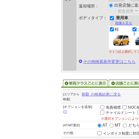
出発店舗に返
返却場所：
ボディタイプ：
乗用車
画像を見る
軽
ト
※１つ以上選択して
その他検索条件変更はこちら
那覇 の検索結果に戻る
[エリアから
検索]
[オプションを追加]
免責補償
NOC
チャイルドシート
※選択オプションにより
AT
MT
どち
[AT/MT選択]
その他
インボイス制度に対