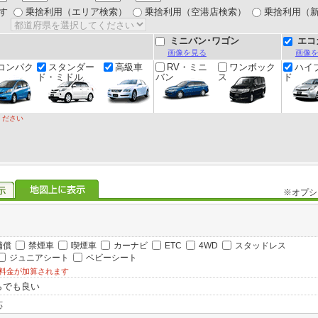
す
乗捨利用（エリア検索）
乗捨利用（空港店検索）
乗捨利用（
ミニバン･ワゴン
エコ
画像を見る
画像
コンパク
スタンダー
高級車
RV・ミニ
ワンボック
ハイ
ド・ミドル
バン
ス
ド
ください
※オプシ
補償
禁煙車
喫煙車
カーナビ
ETC
4WD
スタッドレス
ジュニアシート
ベビーシート
料金が加算されます
らでも良い
応