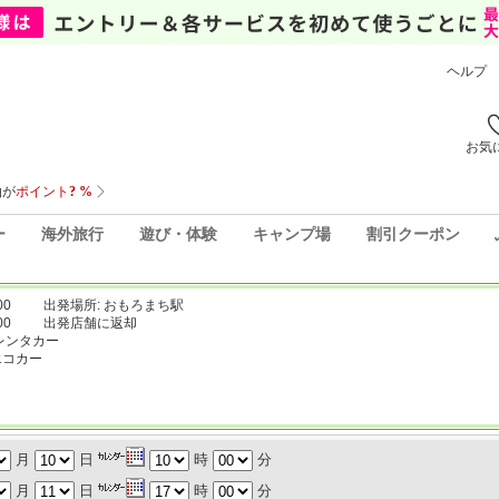
ヘルプ
お気
ー
海外旅行
遊び・体験
キャンプ場
割引クーポン
00
出発場所: おもろまち駅
00
出発店舗に返却
レンタカー
エコカー
月
日
時
分
月
日
時
分