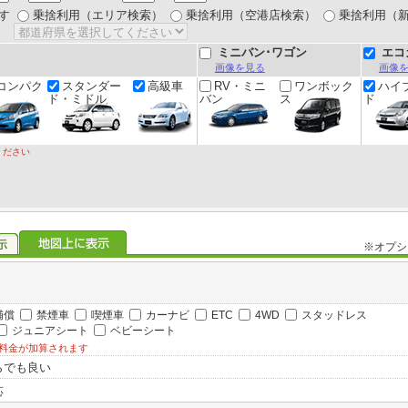
す
乗捨利用（エリア検索）
乗捨利用（空港店検索）
乗捨利用（
ミニバン･ワゴン
エコ
画像を見る
画像
コンパク
スタンダー
高級車
RV・ミニ
ワンボック
ハイ
ド・ミドル
バン
ス
ド
ください
※オプシ
補償
禁煙車
喫煙車
カーナビ
ETC
4WD
スタッドレス
ジュニアシート
ベビーシート
料金が加算されます
らでも良い
応