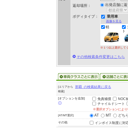
出発店舗に返
返却場所：
ボディタイプ：
乗用車
画像を見る
軽
ト
※１つ以上選択して
その他検索条件変更はこちら
那覇 の検索結果に戻る
[エリアから
検索]
[オプションを追加]
免責補償
NOC
チャイルドシート
※選択オプションにより
AT
MT
どち
[AT/MT選択]
その他
インボイス制度に対