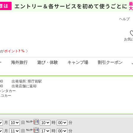
ヘルプ
お気
ー
海外旅行
遊び・体験
キャンプ場
割引クーポン
00
出発場所: 県庁前駅
00
出発店舗に返却
レンタカー
エコカー
月
日
時
分
月
日
時
分