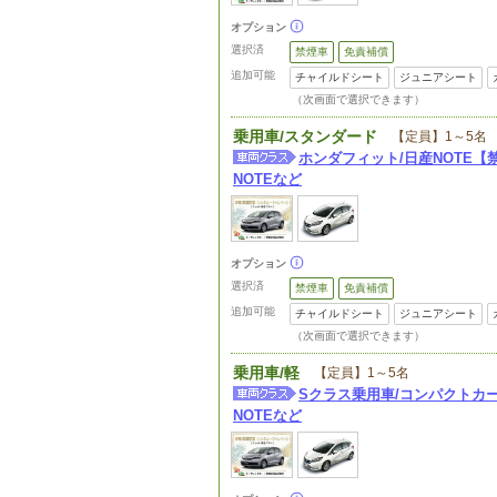
オプション
選択済
禁煙車
免責補償
追加可能
チャイルドシート
ジュニアシート
（次画面で選択できます）
乗用車/スタンダード
【定員】1～5名
ホンダフィット/日産NOTE
NOTEなど
オプション
選択済
禁煙車
免責補償
追加可能
チャイルドシート
ジュニアシート
（次画面で選択できます）
乗用車/軽
【定員】1～5名
Sクラス乗用車/コンパクトカ
NOTEなど