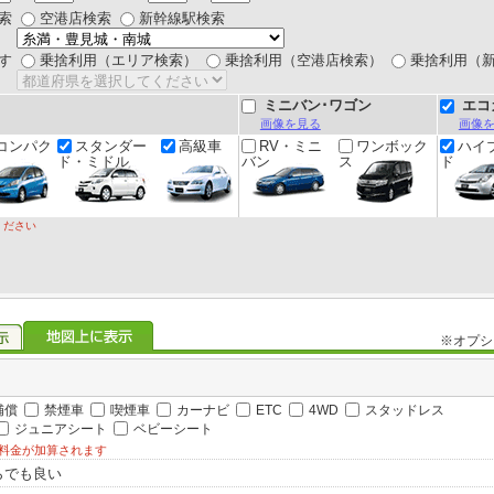
索
空港店検索
新幹線駅検索
す
乗捨利用（エリア検索）
乗捨利用（空港店検索）
乗捨利用（
ミニバン･ワゴン
エコ
画像を見る
画像
コンパク
スタンダー
高級車
RV・ミニ
ワンボック
ハイ
ド・ミドル
バン
ス
ド
ください
※オプシ
補償
禁煙車
喫煙車
カーナビ
ETC
4WD
スタッドレス
ジュニアシート
ベビーシート
料金が加算されます
らでも良い