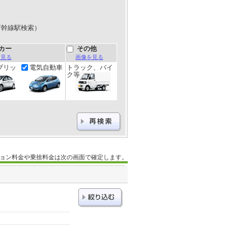
新幹線駅検索）
カー
その他
を見る
画像を見る
ブリッ
電気自動車
トラック、バイ
ク等
ョン料金や乗捨料金は次の画面で確定します。