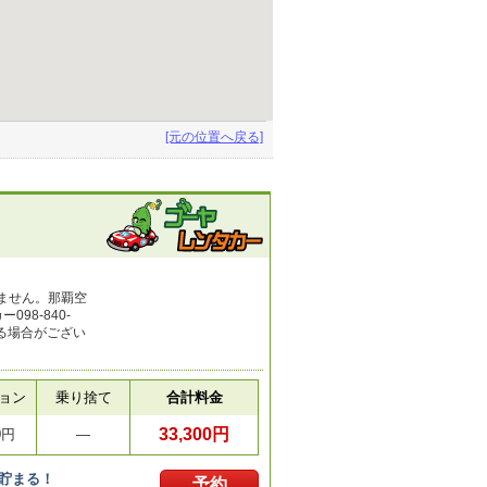
[元の位置へ戻る]
ません。那覇空
8-840-
る場合がござい
ョン
乗り捨て
合計料金
33,300円
0円
―
貯まる！
予約