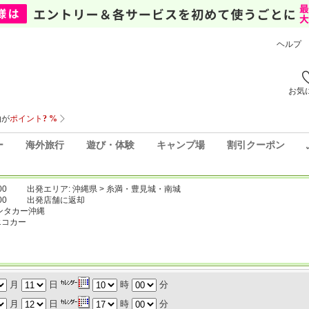
ヘルプ
お気
ー
海外旅行
遊び・体験
キャンプ場
割引クーポン
00
出発エリア: 沖縄県 > 糸満・豊見城・南城
00
出発店舗に返却
ンタカー沖縄
エコカー
月
日
時
分
月
日
時
分