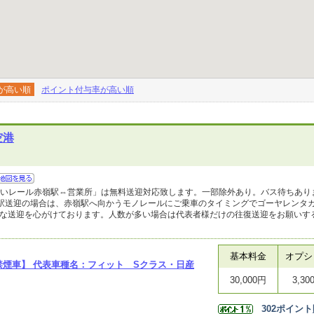
が高い順
ポイント付与率が高い順
空港
ゆいレール赤嶺駅⇔営業所」は無料送迎対応致します。一部除外あり。バス待ちあり
送迎の場合は、赤嶺駅へ向かうモノレールにご乗車のタイミングでゴーヤレンタカー09
ーズな送迎を心がけております。人数が多い場合は代表者様だけの往復送迎をお願いす
基本料金
オプシ
【禁煙車】 代表車種名：フィット Sクラス・日産
30,000円
3,30
302
ポイント