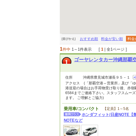
おすすめ順
料金が安い順
料金
[並びかえ]
1
件中
1～1件表示
[
1
| 全1ページ ]
ゴーヤレンタカー沖縄那覇
住所
沖縄県豊見城市瀬長９５－１
アクセス
(「那覇空港⇔営業所」及び「
港送迎の場合はお手荷物受け取り後、赤嶺駅
6584までご連絡下さい。スタッフスム
ます。 ご理解とご協力)
乗用車/コンパクト
【定員】1～5名
ホンダフィット/日産NOTE
NOTEなど