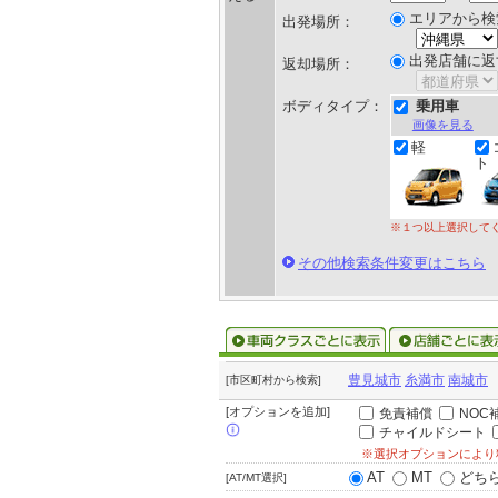
エリアから検
出発場所：
出発店舗に返
返却場所：
ボディタイプ：
乗用車
画像を見る
軽
ト
※１つ以上選択して
その他検索条件変更はこちら
豊見城市
糸満市
南城市
[市区町村から検索]
[オプションを追加]
免責補償
NOC
チャイルドシート
※選択オプションにより
AT
MT
どち
[AT/MT選択]