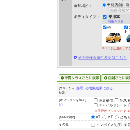
出発店舗に返
返却場所：
ボディタイプ：
乗用車
画像を見る
軽
ト
※１つ以上選択して
その他検索条件変更はこちら
那覇 の検索結果に戻る
[エリアから
検索]
[オプションを追加]
免責補償
NOC
チャイルドシート
※選択オプションにより
AT
MT
どち
[AT/MT選択]
その他
インボイス制度に対