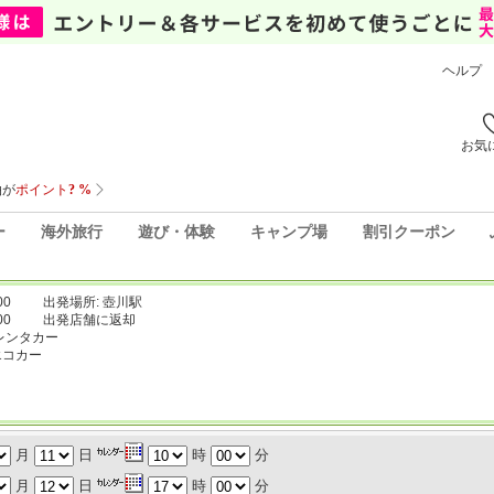
ヘルプ
お気
ー
海外旅行
遊び・体験
キャンプ場
割引クーポン
00
出発場所: 壺川駅
00
出発店舗に返却
レンタカー
エコカー
月
日
時
分
月
日
時
分