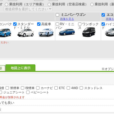
す
乗捨利用（エリア検索）
乗捨利用（空港店検索）
乗捨利用（
ミニバン･ワゴン
エコ
画像を見る
画像
コンパク
スタンダー
高級車
RV・ミニ
ワンボック
ハイ
ド・ミドル
バン
ス
ド
ください
※オプシ
補償
禁煙車
喫煙車
カーナビ
ETC
4WD
スタッドレス
ジュニアシート
ベビーシート
料金が加算されます
らでも良い
応