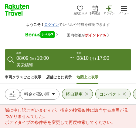
お気に入り
予約確認
ログイン
メニュー
出発
返却
08/09
10:00
〜
08/10
17:00
(
日
)
(
月
)
美栄橋駅
車両クラスごとに表示
店舗ごとに表示
地図上に表示
軽自動車
コンパクト
誠に申し訳ございませんが、指定の検索条件に該当する車両が見
つかりませんでした。
ボディタイプの条件等を変更して再度検索してください。