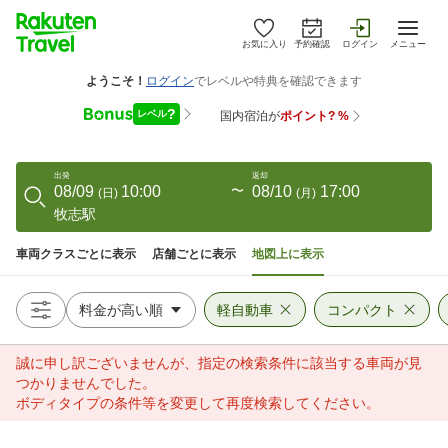
お気に入り
予約確認
ログイン
メニュー
出発
返却
08/09
10:00
〜
08/10
17:00
(
日
)
(
月
)
牧志駅
車両クラスごとに表示
店舗ごとに表示
地図上に表示
軽自動車
コンパクト
誠に申し訳ございませんが、指定の検索条件に該当する車両が見
つかりませんでした。
ボディタイプの条件等を変更して再度検索してください。