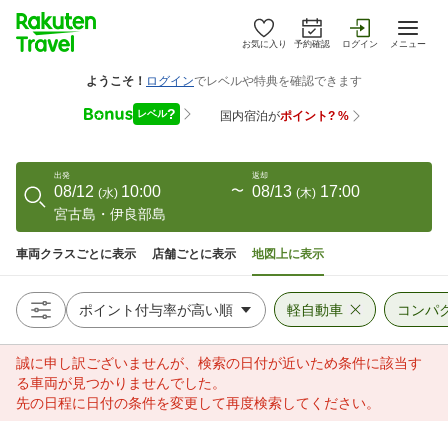
お気に入り
予約確認
ログイン
メニュー
出発
返却
08/12
10:00
〜
08/13
17:00
(
水
)
(
木
)
宮古島・伊良部島
車両クラスごとに表示
店舗ごとに表示
地図上に表示
軽自動車
コンパ
誠に申し訳ございませんが、検索の日付が近いため条件に該当す
る車両が見つかりませんでした。
先の日程に日付の条件を変更して再度検索してください。