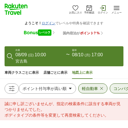
お気に入り
予約確認
ログイン
メニュー
出発
返却
08/09
10:00
〜
08/10
17:00
(
日
)
(
月
)
宮古島
車両クラスごとに表示
店舗ごとに表示
地図上に表示
軽自動車
コンパ
誠に申し訳ございませんが、指定の検索条件に該当する車両が見
つかりませんでした。
ボディタイプの条件等を変更して再度検索してください。