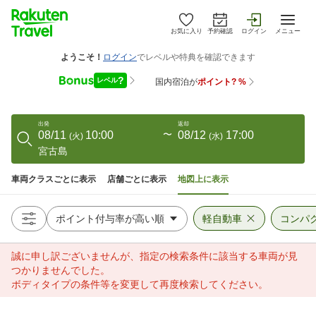
お気に入り
予約確認
ログイン
メニュー
出発
返却
08/11
10:00
〜
08/12
17:00
(
火
)
(
水
)
宮古島
車両クラスごとに表示
店舗ごとに表示
地図上に表示
軽自動車
コンパ
誠に申し訳ございませんが、指定の検索条件に該当する車両が見
つかりませんでした。
ボディタイプの条件等を変更して再度検索してください。