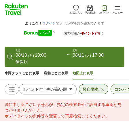
お気に入り
予約確認
ログイン
メニュー
出発
返却
08/10
10:00
〜
08/11
17:00
(
月
)
(
火
)
儀保駅
車両クラスごとに表示
店舗ごとに表示
地図上に表示
軽自動車
コンパ
誠に申し訳ございませんが、指定の検索条件に該当する車両が見
つかりませんでした。
ボディタイプの条件等を変更して再度検索してください。