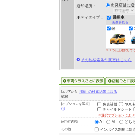
出発店舗に返
返却場所：
ボディタイプ：
乗用車
画像を見る
軽
ト
※１つ以上選択して
その他検索条件変更はこちら
那覇 の検索結果に戻る
[エリアから
検索]
[オプションを追加]
免責補償
NOC
チャイルドシート
※選択オプションにより
AT
MT
どち
[AT/MT選択]
その他
インボイス制度に対