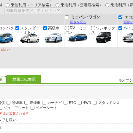
す
乗捨利用（エリア検索）
乗捨利用（空港店検索）
乗捨利用（
ミニバン･ワゴン
エコ
画像を見る
画像
コンパク
スタンダー
高級車
RV・ミニ
ワンボック
ハイ
ド・ミドル
バン
ス
ド
ください
※オプシ
補償
禁煙車
喫煙車
カーナビ
ETC
4WD
スタッドレス
ジュニアシート
ベビーシート
料金が加算されます
らでも良い
応