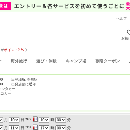
ヘルプ
お気
ー
海外旅行
遊び・体験
キャンプ場
割引クーポン
00
出発場所: 壺川駅
00
出発店舗に返却
レンタカー
エコカー
月
日
時
分
月
日
時
分