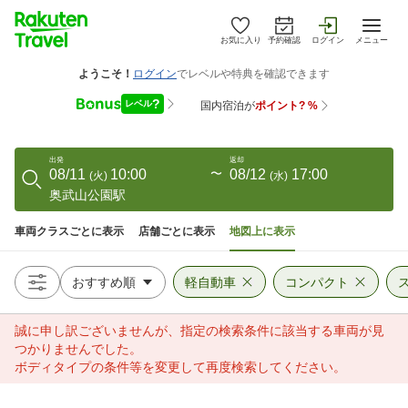
お気に入り
予約確認
ログイン
メニュー
出発
返却
08/11
10:00
〜
08/12
17:00
(
火
)
(
水
)
奥武山公園駅
車両クラスごとに表示
店舗ごとに表示
地図上に表示
軽自動車
コンパクト
誠に申し訳ございませんが、指定の検索条件に該当する車両が見
つかりませんでした。
ボディタイプの条件等を変更して再度検索してください。