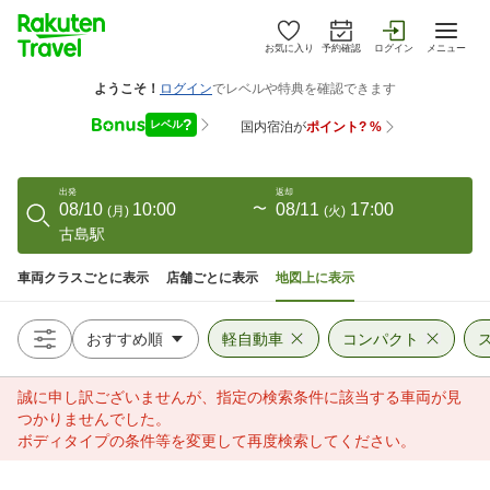
お気に入り
予約確認
ログイン
メニュー
出発
返却
08/10
10:00
〜
08/11
17:00
(
月
)
(
火
)
古島駅
車両クラスごとに表示
店舗ごとに表示
地図上に表示
軽自動車
コンパクト
誠に申し訳ございませんが、指定の検索条件に該当する車両が見
つかりませんでした。
ボディタイプの条件等を変更して再度検索してください。