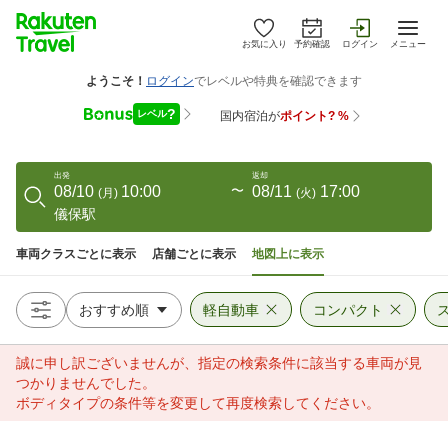
お気に入り
予約確認
ログイン
メニュー
出発
返却
08/10
10:00
〜
08/11
17:00
(
月
)
(
火
)
儀保駅
車両クラスごとに表示
店舗ごとに表示
地図上に表示
軽自動車
コンパクト
誠に申し訳ございませんが、指定の検索条件に該当する車両が見
つかりませんでした。
ボディタイプの条件等を変更して再度検索してください。