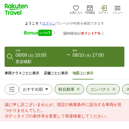
お気に入り
予約確認
ログイン
メニュー
出発
返却
08/09
10:00
〜
08/10
17:00
(
日
)
(
月
)
美栄橋駅
車両クラスごとに表示
店舗ごとに表示
地図上に表示
軽自動車
コンパクト
誠に申し訳ございませんが、指定の検索条件に該当する車両が見
つかりませんでした。
ボディタイプの条件等を変更して再度検索してください。