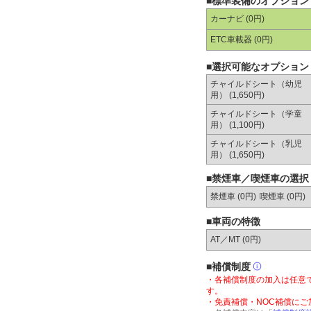
■標準装備のオプション
カーナビ (0円)
ETC車載器 (0円)
■選択可能なオプション
チャイルドシート（幼児
用） (1,650円)
チャイルドシート（学童
用） (1,100円)
チャイルドシート（乳児
用） (1,650円)
■禁煙車／喫煙車の選択
禁煙車 (0円)
喫煙車 (0円)
■車両の特徴
AT／MT (
0円
)
■補償制度
・各補償制度の加入は任意
す。
・免責補償・NOC補償に