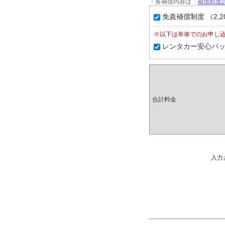
・各補償内容は「
補償制度詳
免責補償制度 （2,2
※以下は単体でのお申し
レンタカー安心パック（
合計料金
入力