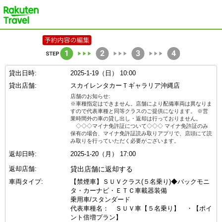
楽天トラベル
貸出日時:
2025-1-19（日） 10:00
貸出店舗:
スカイレンタカーＴギャラリア沖縄店
店舗のお知らせ:
※車種指定はできません。店舗により配備車両は異なりま
すので代表車種と同等クラスのご提供になります。 ※営
業時間外の車の貸し出し・返却は行っておりません。
◇◇◇マイナ免許証について◇◇◇ マイナ免許証のみ
保有の場合、マイナ免許証読み取りアプリで、店頭にて読
み取りを行っていただく必要がございます。
返却日時:
2025-1-20（月） 17:00
返却店舗:
貸出店舗に返却する
車両タイプ:
【禁煙車】ＳＵＶクラス(５名乗り)◆バックモニ
タ・カーナビ・ＥＴＣ車載器装備
乗用車/スタンダード
代表車種名： ＳＵＶ車【５名乗り】 ・【ポイ
ント倍増プラン】