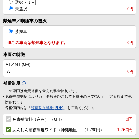
選択
×
未選択
0円
禁煙車／喫煙車の選択
禁煙車
※この車両は禁煙車となります。
0円
車両の特徴
AT／MT (
0円
)
AT
0円
補償制度
.
この車両は免責補償を含んだ料金体制です。
.
免責補償制度により万一事故を起こしても費用のお支払いが一定金額まで免
除されます
.
各補償内容は「
補償制度詳細(PDF)
」をご覧ください。
0円
免責補償料（込み） （0円）
1,760円
あんしん補償制度ワイド（沖縄地区） （1,760円）